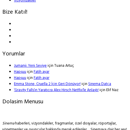
Vizyondakiler
Bize Katıl!
Yorumlar
Jumanji: Yeni Seviye
için
Tuana Artuç
Hapşuu
için
Fatih ayar
Hapşuu
için
Fatih ayar
Emma Stone, Cruella 2 İçin Geri Dönüyor!
için
Sinema Datça
‘Gravity Falls’ın Yaratıcısı Alex Hirsch Netflix’le Anlaştı!
için
Elif Naz
Dolasim Menusu
Sinema
haberleri, vizyondakiler, fragmanlar, özel dosyalar, röportajlar,
yönetmenler ve oyuncular hakkında merak edilenler… Sinemaya dair her şey!