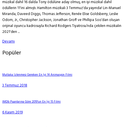
müzikal dahil 16 dalda Tony ödülüne aday olmuş, en iyi müzikal dahil
ödüllerin 11'ini almıştı. Hamilton müzikali 3 Temmuz'da yayında! Lin-Manuel
Miranda, Daveed Diggs, Thomas Jefferson, Renée Elise Goldsberry, Leslie
Odom, Jr., Christopher Jackson, Jonathan Groff ve Phillipa Soo‘dan oluşan
orijinal oyuncu kadrosuyla Richard Rodgers Tiyatrosu’nda çekilen müzikalin
2021'den ...
Devamı
Popüler
Mutlaka İzlenmesi Gereken En İyi 14 Animasyon Filmi
3 Temmuz 2018
IMDb Puanlarına Göre 2019’un En İyi 15 Filmi
6 Kasım 2019