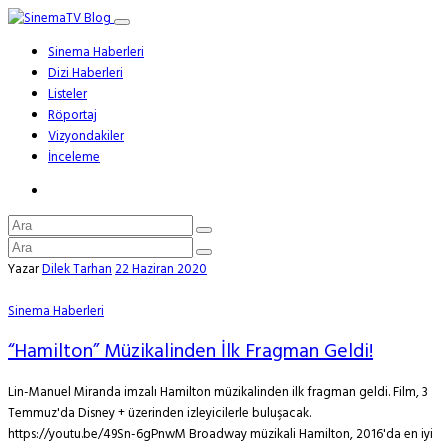
Sinema Haberleri
Dizi Haberleri
Listeler
Röportaj
Vizyondakiler
İnceleme
Yazar
Dilek Tarhan
22 Haziran 2020
Sinema Haberleri
“Hamilton” Müzikalinden İlk Fragman Geldi!
Lin-Manuel Miranda imzalı Hamilton müzikalinden ilk fragman geldi. Film, 3
Temmuz'da Disney + üzerinden izleyicilerle buluşacak.
https://youtu.be/49Sn-6gPnwM Broadway müzikali Hamilton, 2016'da en iyi