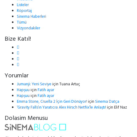
Listeler
Röportaj
Sinema Haberleri
Tümü
Vizyondakiler
Bize Katıl!
Yorumlar
Jumanji: Yeni Seviye
için
Tuana Artuç
Hapşuu
için
Fatih ayar
Hapşuu
için
Fatih ayar
Emma Stone, Cruella 2 İçin Geri Dönüyor!
için
Sinema Datça
‘Gravity Falls’ın Yaratıcısı Alex Hirsch Netflix’le Anlaştı!
için
Elif Naz
Dolasim Menusu