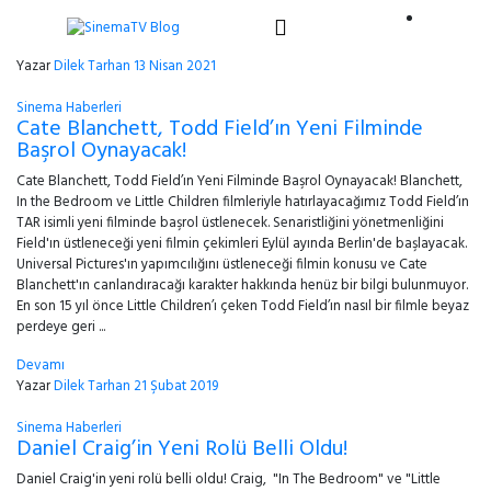
Yazar
Dilek Tarhan
13 Nisan 2021
Sinema Haberleri
Cate Blanchett, Todd Field’ın Yeni Filminde
Başrol Oynayacak!
Cate Blanchett, Todd Field’ın Yeni Filminde Başrol Oynayacak! Blanchett,
In the Bedroom ve Little Children filmleriyle hatırlayacağımız Todd Field’ın
TAR isimli yeni filminde başrol üstlenecek. Senaristliğini yönetmenliğini
Field'ın üstleneceği yeni filmin çekimleri Eylül ayında Berlin'de başlayacak.
Universal Pictures'ın yapımcılığını üstleneceği filmin konusu ve Cate
Blanchett'ın canlandıracağı karakter hakkında henüz bir bilgi bulunmuyor.
En son 15 yıl önce Little Children’ı çeken Todd Field’ın nasıl bir filmle beyaz
perdeye geri ...
Devamı
Yazar
Dilek Tarhan
21 Şubat 2019
Sinema Haberleri
Daniel Craig’in Yeni Rolü Belli Oldu!
Daniel Craig'in yeni rolü belli oldu! Craig, "In The Bedroom" ve "Little