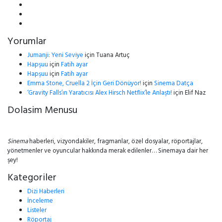
Yorumlar
Jumanji: Yeni Seviye
için
Tuana Artuç
Hapşuu
için
Fatih ayar
Hapşuu
için
Fatih ayar
Emma Stone, Cruella 2 İçin Geri Dönüyor!
için
Sinema Datça
‘Gravity Falls’ın Yaratıcısı Alex Hirsch Netflix’le Anlaştı!
için
Elif Naz
Dolasim Menusu
Sinema
haberleri, vizyondakiler, fragmanlar, özel dosyalar, röportajlar,
yönetmenler ve oyuncular hakkında merak edilenler… Sinemaya dair her
şey!
Kategoriler
Dizi Haberleri
İnceleme
Listeler
Röportaj