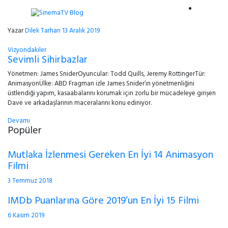
Yazar
Dilek Tarhan
13 Aralık 2019
Vizyondakiler
Sevimli Sihirbazlar
Yönetmen: James SniderOyuncular: Todd Quills, Jeremy RottingerTür:
AnimasyonÜlke: ABD Fragman izle James Snider’ın yönetmenliğini
üstlendiği yapım, kasaabalarını korumak için zorlu bir mücadeleye girişen
Dave ve arkadaşlarının maceralarını konu ediniyor.
Devamı
Popüler
Mutlaka İzlenmesi Gereken En İyi 14 Animasyon
Filmi
3 Temmuz 2018
IMDb Puanlarına Göre 2019’un En İyi 15 Filmi
6 Kasım 2019