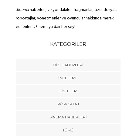
Sinema
haberleri, vizyondakiler, fragmanlar, özel dosyalar,
röportajlar, yönetmenler ve oyuncular hakkında merak
edilenler… Sinemaya dair her şey!
KATEGORILER
DIZI HABERLERI
İNCELEME
LISTELER
RÖPORTAJ
SINEMA HABERLERI
TÜMÜ