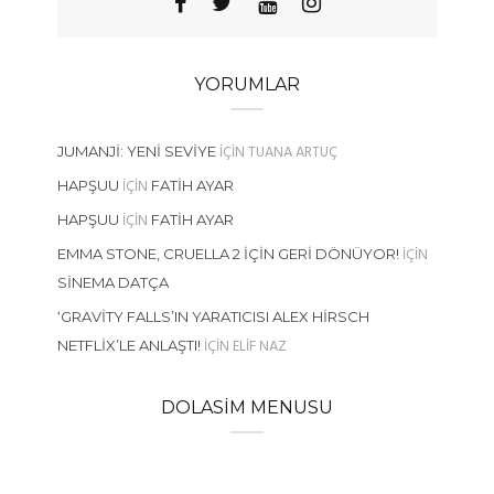
YORUMLAR
IÇIN
TUANA ARTUÇ
JUMANJI: YENI SEVIYE
IÇIN
HAPŞUU
FATIH AYAR
IÇIN
HAPŞUU
FATIH AYAR
IÇIN
EMMA STONE, CRUELLA 2 İÇIN GERI DÖNÜYOR!
SINEMA DATÇA
‘GRAVITY FALLS’IN YARATICISI ALEX HIRSCH
IÇIN
ELIF NAZ
NETFLIX’LE ANLAŞTI!
DOLASIM MENUSU