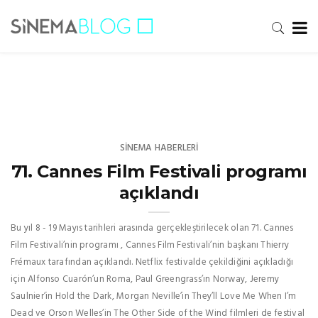
SINEMA HABERLERI
71. Cannes Film Festivali programı
açıklandı
Bu yıl 8 - 19 Mayıs tarihleri arasında gerçekleştirilecek olan 71. Cannes
Film Festivali’nin programı , Cannes Film Festivali’nin başkanı Thierry
Frémaux tarafından açıklandı. Netflix festivalde çekildiğini açıkladığı
için Alfonso Cuarón’un Roma, Paul Greengrass’ın Norway, Jeremy
Saulnier’in Hold the Dark, Morgan Neville’in They’ll Love Me When I’m
Dead ve Orson Welles’in The Other Side of the Wind filmleri de festival