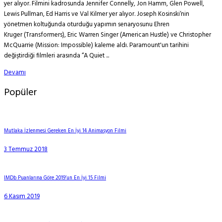
yer alıyor. Filmini kadrosunda Jennifer Connelly, Jon Hamm, Glen Powell,
Lewis Pullman, Ed Harris ve Val Kilmer yer alıyor. Joseph Kosinski‘nin
yönetmen koltuğunda oturduğu yapımın senaryosunu Ehren
Kruger (Transformers), Eric Warren Singer (American Hustle) ve Christopher
McQuarrie (Mission: Impossible) kaleme aldı. Paramount'un tarihini
değiştirdiği filmleri arasında “A Quiet ...
Devamı
Popüler
Mutlaka İzlenmesi Gereken En İyi 14 Animasyon Filmi
3 Temmuz 2018
IMDb Puanlarına Göre 2019’un En İyi 15 Filmi
6 Kasım 2019