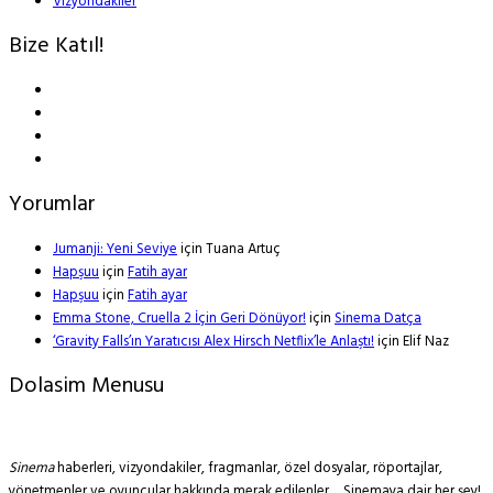
Vizyondakiler
Bize Katıl!
Yorumlar
Jumanji: Yeni Seviye
için
Tuana Artuç
Hapşuu
için
Fatih ayar
Hapşuu
için
Fatih ayar
Emma Stone, Cruella 2 İçin Geri Dönüyor!
için
Sinema Datça
‘Gravity Falls’ın Yaratıcısı Alex Hirsch Netflix’le Anlaştı!
için
Elif Naz
Dolasim Menusu
Sinema
haberleri, vizyondakiler, fragmanlar, özel dosyalar, röportajlar,
yönetmenler ve oyuncular hakkında merak edilenler… Sinemaya dair her şey!