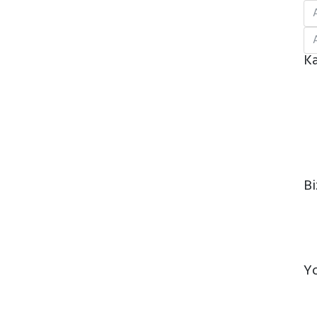
Ka
Bi
Y