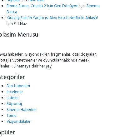
Hapşuu
için
Fatih ayar
Emma Stone, Cruella 2 İçin Geri Dönüyor!
için
Sinema
Datça
‘Gravity Falls’ın Yaratıcısı Alex Hirsch Netflix’le Anlaştı!
için
Elif Naz
olasim Menusu
nema
haberleri, vizyondakiler, fragmanlar, özel dosyalar,
ortajlar, yönetmenler ve oyuncular hakkında merak
lenler… Sinemaya dair her şey!
tegoriler
Dizi Haberleri
İnceleme
Listeler
Röportaj
Sinema Haberleri
Tümü
Vizyondakiler
opüler