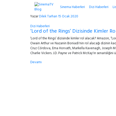
Sinema Haberleri
Dizi Haberleri
Li
Yazar
Dilek Tarhan
15 Ocak 2020
Dizi Haberleri
‘Lord of the Rings’ Dizisinde Kimler Ro
‘Lord of the Rings’ dizisinde kimler rol alacak? Amazon, “Lor
Owain Arthur ve Nazanin Boniadi'nin rol alacağı dizinin ka
Cruz Córdova, Ema Horvath, Markella Kavenagh, Joseph M
Charlie Vickers. J.D. Payne ve Patrick McKay'in senarisliğini
Devamı