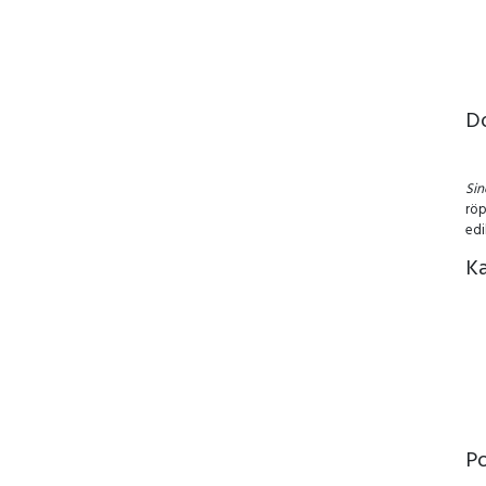
D
Si
röp
edi
Ka
P