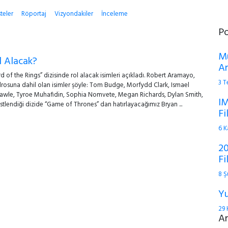
steler
Röportaj
Vizyondakiler
İnceleme
P
Mu
l Alacak?
An
d of the Rings” dizisinde rol alacak isimleri açıkladı. Robert Aramayo,
3 
drosuna dahil olan isimler şöyle: Tom Budge, Morfydd Clark, Ismael
awle, Tyroe Muhafidin, Sophia Nomvete, Megan Richards, Dylan Smith,
IM
 üstlendiği dizide “Game of Thrones” dan hatırlayacağımız Bryan ...
Fi
6 K
20
Fi
8 Ş
Yu
29 
A