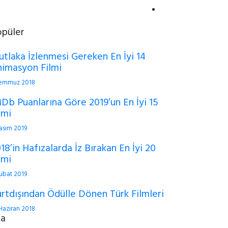
opüler
tlaka İzlenmesi Gereken En İyi 14
imasyon Filmi
Temmuz 2018
Db Puanlarına Göre 2019’un En İyi 15
lmi
asım 2019
18’in Hafızalarda İz Bırakan En İyi 20
lmi
ubat 2019
rtdışından Ödülle Dönen Türk Filmleri
Haziran 2018
ra