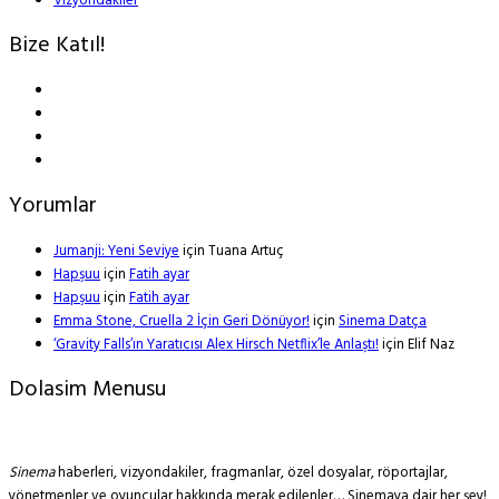
Vizyondakiler
Bize Katıl!
Yorumlar
Jumanji: Yeni Seviye
için
Tuana Artuç
Hapşuu
için
Fatih ayar
Hapşuu
için
Fatih ayar
Emma Stone, Cruella 2 İçin Geri Dönüyor!
için
Sinema Datça
‘Gravity Falls’ın Yaratıcısı Alex Hirsch Netflix’le Anlaştı!
için
Elif Naz
Dolasim Menusu
Sinema
haberleri, vizyondakiler, fragmanlar, özel dosyalar, röportajlar,
yönetmenler ve oyuncular hakkında merak edilenler… Sinemaya dair her şey!