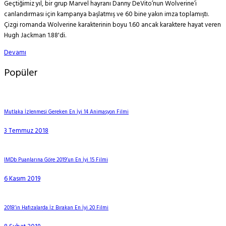
Geçtiğimiz yıl, bir grup Marvel hayranı Danny DeVito’nun Wolverine’i
canlandırması için kampanya başlatmış ve 60 bine yakın imza toplamıştı.
Çizgi romanda Wolverine karakterinin boyu 1.60 ancak karaktere hayat veren
Hugh Jackman 1.88'di.
Devamı
Popüler
Mutlaka İzlenmesi Gereken En İyi 14 Animasyon Filmi
3 Temmuz 2018
IMDb Puanlarına Göre 2019’un En İyi 15 Filmi
6 Kasım 2019
2018’in Hafızalarda İz Bırakan En İyi 20 Filmi