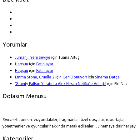
Bize Katıl!
Yorumlar
Jumanji: Yeni Seviye
için
Tuana Artuç
Hapşuu
için
Fatih ayar
Hapşuu
için
Fatih ayar
Emma Stone, Cruella 2 İçin Geri Dönüyor!
için
Sinema Datça
‘Gravity Falls’ın Yaratıcısı Alex Hirsch Netflix’le Anlaştı!
için
Elif Naz
Dolasim Menusu
Sinema
haberleri, vizyondakiler, fragmanlar, özel dosyalar, röportajlar,
yönetmenler ve oyuncular hakkında merak edilenler… Sinemaya dair her şey!
Kategoriler