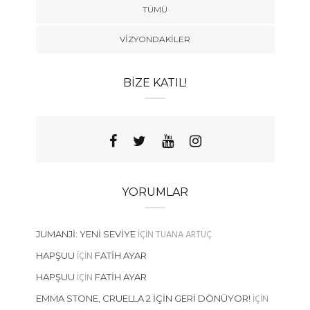
TÜMÜ
VIZYONDAKILER
BIZE KATIL!
YORUMLAR
IÇIN
TUANA ARTUÇ
JUMANJI: YENI SEVIYE
IÇIN
HAPŞUU
FATIH AYAR
IÇIN
HAPŞUU
FATIH AYAR
IÇIN
EMMA STONE, CRUELLA 2 İÇIN GERI DÖNÜYOR!