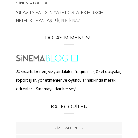
SINEMA DATÇA
‘GRAVITY FALLS’IN YARATICISI ALEX HIRSCH
IÇIN
ELIF NAZ
NETFLIX’LE ANLAŞTI!
DOLASIM MENUSU
Sinema
haberleri, vizyondakiler, fragmanlar, özel dosyalar,
röportajlar, yönetmenler ve oyuncular hakkında merak
edilenler… Sinemaya dair her şey!
KATEGORILER
DIZI HABERLERI