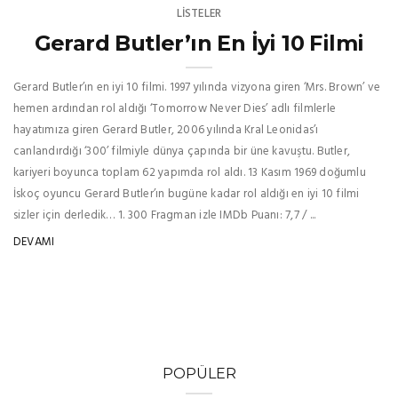
LISTELER
Gerard Butler’ın En İyi 10 Filmi
Gerard Butler’ın en iyi 10 filmi. 1997 yılında vizyona giren ‘Mrs. Brown’ ve
hemen ardından rol aldığı ‘Tomorrow Never Dies’ adlı filmlerle
hayatımıza giren Gerard Butler, 2006 yılında Kral Leonidas’ı
canlandırdığı ‘300’ filmiyle dünya çapında bir üne kavuştu. Butler,
kariyeri boyunca toplam 62 yapımda rol aldı. 13 Kasım 1969 doğumlu
İskoç oyuncu Gerard Butler’ın bugüne kadar rol aldığı en iyi 10 filmi
sizler için derledik… 1. 300 Fragman izle IMDb Puanı: 7,7 / ...
DEVAMI
POPÜLER