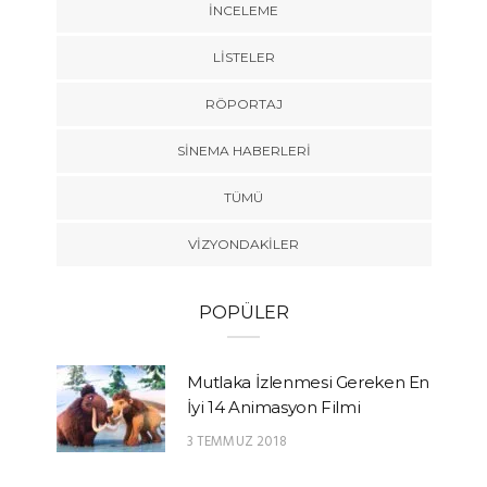
İNCELEME
LISTELER
RÖPORTAJ
SINEMA HABERLERI
TÜMÜ
VIZYONDAKILER
POPÜLER
Mutlaka İzlenmesi Gereken En
İyi 14 Animasyon Filmi
3 TEMMUZ 2018