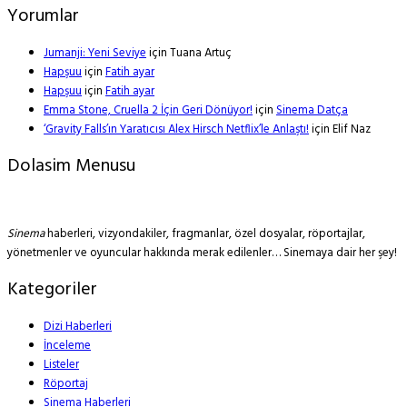
Yorumlar
Jumanji: Yeni Seviye
için
Tuana Artuç
Hapşuu
için
Fatih ayar
Hapşuu
için
Fatih ayar
Emma Stone, Cruella 2 İçin Geri Dönüyor!
için
Sinema Datça
‘Gravity Falls’ın Yaratıcısı Alex Hirsch Netflix’le Anlaştı!
için
Elif Naz
Dolasim Menusu
Sinema
haberleri, vizyondakiler, fragmanlar, özel dosyalar, röportajlar,
yönetmenler ve oyuncular hakkında merak edilenler… Sinemaya dair her şey!
Kategoriler
Dizi Haberleri
İnceleme
Listeler
Röportaj
Sinema Haberleri