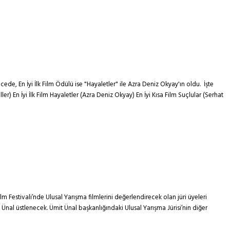
cede, En İyi İlk Film Ödülü ise "Hayaletler" ile Azra Deniz Okyay'ın oldu. İşte
ler) En İyi İlk Film Hayaletler (Azra Deniz Okyay) En İyi Kısa Film Suçlular (Serhat
Film Festivali’nde Ulusal Yarışma filmlerini değerlendirecek olan jüri üyeleri
t Ünal üstlenecek. Ümit Ünal başkanlığındaki Ulusal Yarışma Jürisi’nin diğer