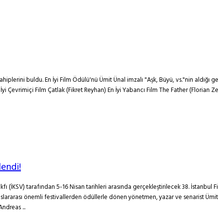
hiplerini buldu. En İyi Film Ödülü'nü Ümit Ünal imzalı "Aşk, Büyü, vs."nin aldığı ge
İyi Çevrimiçi Film Çatlak (Fikret Reyhan) En İyi Yabancı Film The Father (Florian Zel
lendi!
Vakfı (İKSV) tarafından 5-16 Nisan tarihleri arasında gerçekleştirilecek 38. İstanbul 
e uluslararası önemli festivallerden ödüllerle dönen yönetmen, yazar ve senarist Ümi
ndreas ...