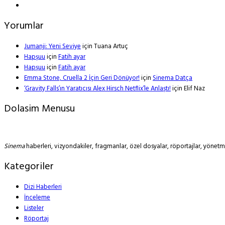
Yorumlar
Jumanji: Yeni Seviye
için
Tuana Artuç
Hapşuu
için
Fatih ayar
Hapşuu
için
Fatih ayar
Emma Stone, Cruella 2 İçin Geri Dönüyor!
için
Sinema Datça
‘Gravity Falls’ın Yaratıcısı Alex Hirsch Netflix’le Anlaştı!
için
Elif Naz
Dolasim Menusu
Sinema
haberleri, vizyondakiler, fragmanlar, özel dosyalar, röportajlar, yöne
Kategoriler
Dizi Haberleri
İnceleme
Listeler
Röportaj