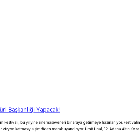
üri Başkanlığı Yapacak!
lm Festivali, bu yıl yine sinemaseverleri bir araya getirmeye hazırlanıyor. Festiv
bir vizyon katmasıyla şimdiden merak uyandırıyor. Ümit Ünal, 32. Adana Altın Koza