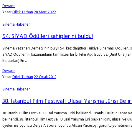
Devamı
Yazar
Dilek Tarhan
28 Mart 2022
Sinema Haberleri
54. SİYAD Ödülleri sahiplerini buldu!
Sinema Yazarları Derneği'nin bu yıl 54. kez dağıttığı Türkiye Sineması Ödülleri, sa
SİYAD Ödülleri'ni kazananların tam listesi En İyi Film Aşk, Büyü vs. (Ümit Ünal) En 
Karaaslan) En ...
Devamı
Yazar
Dilek Tarhan
22 Ocak 2019
Sinema Haberleri
38. İstanbul Film Festivali Ulusal Yarışma Jürisi Belir
38. İstanbul Film Festivali Ulusal Yarışma jürisi belirlendi! İstanbul Kültür Sanat 
belirlendi. 38. İstanbul Film Festivali Ulusal Yarışma jüri başkanlığını, ulusal v
üyeleri ise oyuncu Derya Alabora, oyuncu Alican Yücesoy, görüntü yönetmeni A