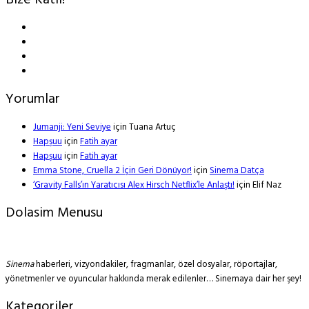
Bize Katıl!
Yorumlar
Jumanji: Yeni Seviye
için
Tuana Artuç
Hapşuu
için
Fatih ayar
Hapşuu
için
Fatih ayar
Emma Stone, Cruella 2 İçin Geri Dönüyor!
için
Sinema Datça
‘Gravity Falls’ın Yaratıcısı Alex Hirsch Netflix’le Anlaştı!
için
Elif Naz
Dolasim Menusu
Sinema
haberleri, vizyondakiler, fragmanlar, özel dosyalar, röportajlar,
yönetmenler ve oyuncular hakkında merak edilenler… Sinemaya dair her şey!
Kategoriler