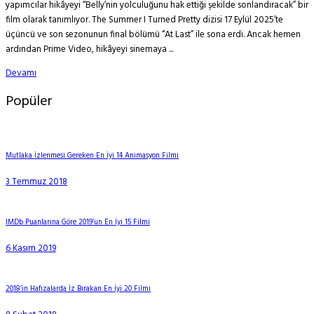
yapımcılar hikâyeyi “Belly’nin yolculuğunu hak ettiği şekilde sonlandıracak” bir
film olarak tanımlıyor. The Summer I Turned Pretty dizisi 17 Eylül 2025’te
üçüncü ve son sezonunun final bölümü “At Last” ile sona erdi. Ancak hemen
ardından Prime Video, hikâyeyi sinemaya ...
Devamı
Popüler
Mutlaka İzlenmesi Gereken En İyi 14 Animasyon Filmi
3 Temmuz 2018
IMDb Puanlarına Göre 2019’un En İyi 15 Filmi
6 Kasım 2019
2018’in Hafızalarda İz Bırakan En İyi 20 Filmi