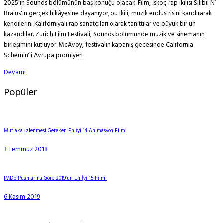
2025'in Sounds bölümünün baş konuğu olacak. Film, İskoç rap ikilisi Silibil N’
Brains'in gerçek hikâyesine dayanıyor; bu ikili, müzik endüstrisini kandırarak
kendilerini Kaliforniyalı rap sanatçıları olarak tanıttılar ve büyük bir ün
kazandılar. Zurich Film Festivali, Sounds bölümünde müzik ve sinemanın
birleşimini kutluyor. McAvoy, festivalin kapanış gecesinde California
Schemin’'i Avrupa prömiyeri ...
Devamı
Popüler
Mutlaka İzlenmesi Gereken En İyi 14 Animasyon Filmi
3 Temmuz 2018
IMDb Puanlarına Göre 2019’un En İyi 15 Filmi
6 Kasım 2019