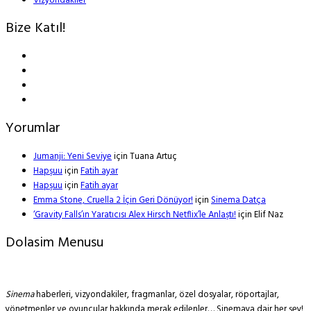
Vizyondakiler
Bize Katıl!
Yorumlar
Jumanji: Yeni Seviye
için
Tuana Artuç
Hapşuu
için
Fatih ayar
Hapşuu
için
Fatih ayar
Emma Stone, Cruella 2 İçin Geri Dönüyor!
için
Sinema Datça
‘Gravity Falls’ın Yaratıcısı Alex Hirsch Netflix’le Anlaştı!
için
Elif Naz
Dolasim Menusu
Sinema
haberleri, vizyondakiler, fragmanlar, özel dosyalar, röportajlar,
yönetmenler ve oyuncular hakkında merak edilenler… Sinemaya dair her şey!