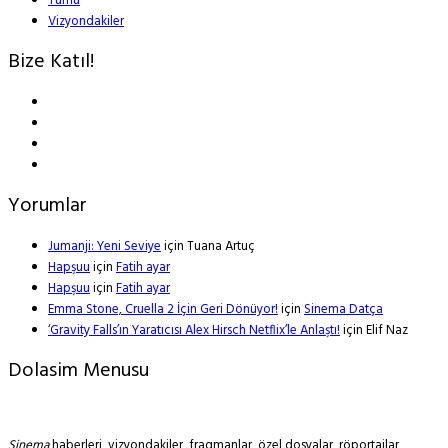
Tümü
Vizyondakiler
Bize Katıl!
Yorumlar
Jumanji: Yeni Seviye
için
Tuana Artuç
Hapşuu
için
Fatih ayar
Hapşuu
için
Fatih ayar
Emma Stone, Cruella 2 İçin Geri Dönüyor!
için
Sinema Datça
‘Gravity Falls’ın Yaratıcısı Alex Hirsch Netflix’le Anlaştı!
için
Elif Naz
Dolasim Menusu
Sinema
haberleri, vizyondakiler, fragmanlar, özel dosyalar, röportajlar,