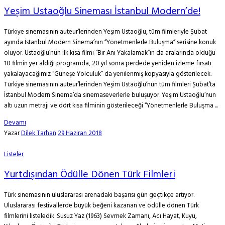
Yeşim Ustaoğlu Sineması İstanbul Modern’de!
Türkiye sinemasının auteur’lerinden Yeşim Ustaoğlu, tüm filmleriyle Şubat
ayında İstanbul Modern Sinema’nın “Yönetmenlerle Buluşma” serisine konuk
oluyor. Ustaoğlu’nun ilk kısa filmi “Bir Anı Yakalamak”ın da aralarında olduğu
10 filmin yer aldığı programda, 20 yıl sonra perdede yeniden izleme fırsatı
yakalayacağımız “Güneşe Yolculuk” da yenilenmiş kopyasıyla gösterilecek.
Türkiye sinemasının auteur’lerinden Yeşim Ustaoğlu’nun tüm filmleri Şubat’ta
İstanbul Modern Sinema’da sinemaseverlerle buluşuyor. Yeşim Ustaoğlu’nun
altı uzun metrajı ve dört kısa filminin gösterileceği “Yönetmenlerle Buluşma ...
Devamı
Yazar
Dilek Tarhan
29 Haziran 2018
Listeler
Yurtdışından Ödülle Dönen Türk Filmleri
Türk sinemasının uluslararası arenadaki başarısı gün geçtikçe artıyor.
Uluslararası festivallerde büyük beğeni kazanan ve ödülle dönen Türk
filmlerini listeledik. Susuz Yaz (1963) Sevmek Zamanı, Acı Hayat, Kuyu,