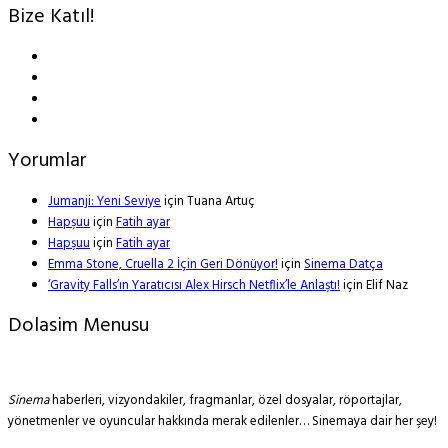
Bize Katıl!
Yorumlar
Jumanji: Yeni Seviye
için
Tuana Artuç
Hapşuu
için
Fatih ayar
Hapşuu
için
Fatih ayar
Emma Stone, Cruella 2 İçin Geri Dönüyor!
için
Sinema Datça
‘Gravity Falls’ın Yaratıcısı Alex Hirsch Netflix’le Anlaştı!
için
Elif Naz
Dolasim Menusu
Sinema
haberleri, vizyondakiler, fragmanlar, özel dosyalar, röportajlar,
yönetmenler ve oyuncular hakkında merak edilenler… Sinemaya dair her şey!