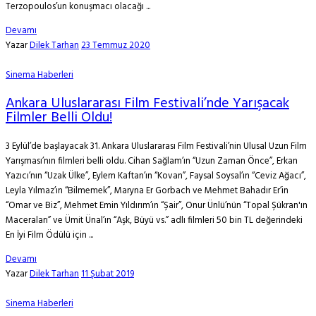
Terzopoulos’un konuşmacı olacağı ...
Devamı
Yazar
Dilek Tarhan
23 Temmuz 2020
Sinema Haberleri
Ankara Uluslararası Film Festivali’nde Yarışacak
Filmler Belli Oldu!
3 Eylül’de başlayacak 31. Ankara Uluslararası Film Festivali’nin Ulusal Uzun Film
Yarışması’nın filmleri belli oldu. Cihan Sağlam’ın “Uzun Zaman Önce”, Erkan
Yazıcı’nın “Uzak Ülke”, Eylem Kaftan’ın “Kovan”, Faysal Soysal’ın “Ceviz Ağacı”,
Leyla Yılmaz’ın “Bilmemek”, Maryna Er Gorbach ve Mehmet Bahadır Er’in
“Omar ve Biz”, Mehmet Emin Yıldırım’ın “Şair”, Onur Ünlü’nün “Topal Şükran'ın
Maceraları” ve Ümit Ünal’ın “Aşk, Büyü vs.” adlı filmleri 50 bin TL değerindeki
En İyi Film Ödülü için ...
Devamı
Yazar
Dilek Tarhan
11 Şubat 2019
Sinema Haberleri