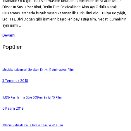
Yılanların Öcü gibi Türk sinemasının unutulmaz filmlerine imza atan Metin
Erksan’ın Susuz Yaz filmi, Berlin Film Festivali’nde Altın Ayı Ödülü alarak,
uluslararası arenada büyük başarı kazanan ilk Türk Filmi oldu. Hülya Koçyiğit,
Erol Taş, Ulvi Doğan gibi isimlerin başrolleri paylaştığı film, Necati Cumalı’nın
aynı isimli ...
Devamı
Popüler
Mutlaka İzlenmesi Gereken En İyi 14 Animasyon Filmi
3 Temmuz 2018
IMDb Puanlarına Göre 2019’un En İyi 15 Filmi
6 Kasım 2019
2018’in Hafızalarda İz Bırakan En İyi 20 Filmi