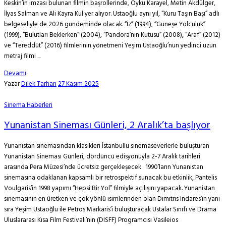
Keskin’in imzası bulunan filmin başrollerinde, Öykü Karayel, Metin Akdülger,
İlyas Salman ve Ali Kayra Kul yer alıyor. Ustaoğlu aynı yıl, “Kuru Taşın Başı” adlı
belgeseliyle de 2026 gündeminde olacak. “İz” (1994), “Güneşe Yolculuk”
(1999), “Bulutları Beklerken” (2004), “Pandora’nın Kutusu” (2008), “Araf” (2012)
ve “Tereddüt” (2016) filmlerinin yönetmeni Yeşim Ustaoğlu’nun yedinci uzun
metraj filmi ...
Devamı
Yazar
Dilek Tarhan
27 Kasım 2025
Sinema Haberleri
Yunanistan Sineması Günleri, 2 Aralık’ta başlıyor
Yunanistan sinemasından klasikleri İstanbullu sinemaseverlerle buluşturan
Yunanistan Sineması Günleri, dördüncü edisyonuyla 2-7 Aralık tarihleri
arasında Pera Müzesi’nde ücretsiz gerçekleşecek. 1990’ların Yunanistan
sinemasına odaklanan kapsamlı bir retrospektif sunacak bu etkinlik, Pantelis
Voulgaris’in 1998 yapımı “Hepsi Bir Yol” filmiyle açılışını yapacak. Yunanistan
sinemasının en üretken ve çok yönlü isimlerinden olan Dimitris Indares’in yanı
sıra Yeşim Ustaoğlu ile Petros Markaris’i buluşturacak Ustalar Sınıfı ve Drama
Uluslararası Kısa Film Festivali’nin (DISFF) Programcısı Vasileios