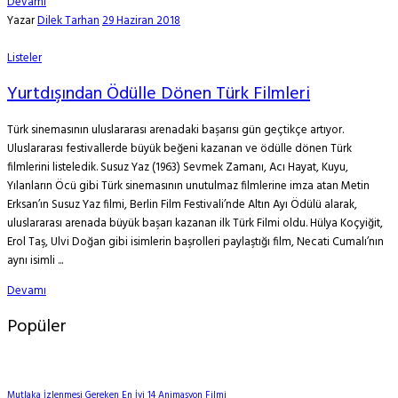
Devamı
Yazar
Dilek Tarhan
29 Haziran 2018
Listeler
Yurtdışından Ödülle Dönen Türk Filmleri
Türk sinemasının uluslararası arenadaki başarısı gün geçtikçe artıyor.
Uluslararası festivallerde büyük beğeni kazanan ve ödülle dönen Türk
filmlerini listeledik. Susuz Yaz (1963) Sevmek Zamanı, Acı Hayat, Kuyu,
Yılanların Öcü gibi Türk sinemasının unutulmaz filmlerine imza atan Metin
Erksan’ın Susuz Yaz filmi, Berlin Film Festivali’nde Altın Ayı Ödülü alarak,
uluslararası arenada büyük başarı kazanan ilk Türk Filmi oldu. Hülya Koçyiğit,
Erol Taş, Ulvi Doğan gibi isimlerin başrolleri paylaştığı film, Necati Cumalı’nın
aynı isimli ...
Devamı
Popüler
Mutlaka İzlenmesi Gereken En İyi 14 Animasyon Filmi