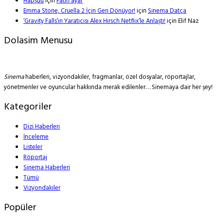
Hapşuu
için
Fatih ayar
Emma Stone, Cruella 2 İçin Geri Dönüyor!
için
Sinema Datça
‘Gravity Falls’ın Yaratıcısı Alex Hirsch Netflix’le Anlaştı!
için
Elif Naz
Dolasim Menusu
Sinema
haberleri, vizyondakiler, fragmanlar, özel dosyalar, röportajlar,
yönetmenler ve oyuncular hakkında merak edilenler… Sinemaya dair her şey!
Kategoriler
Dizi Haberleri
İnceleme
Listeler
Röportaj
Sinema Haberleri
Tümü
Vizyondakiler
Popüler