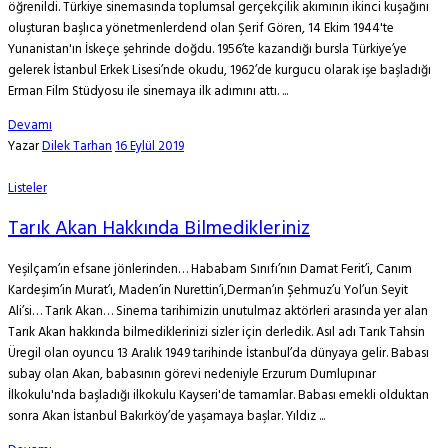
öğrenildi. Türkiye sinemasında toplumsal gerçekçilik akımının ikinci kuşağını
oluşturan başlıca yönetmenlerdend olan Şerif Gören, 14 Ekim 1944'te
Yunanistan'ın İskeçe şehrinde doğdu. 1956’te kazandığı bursla Türkiye’ye
gelerek İstanbul Erkek Lisesi’nde okudu, 1962’de kurgucu olarak işe başladığı
Erman Film Stüdyosu ile sinemaya ilk adımını attı. ...
Devamı
Yazar
Dilek Tarhan
16 Eylül 2019
Listeler
Tarık Akan Hakkında Bilmedikleriniz
Yeşilçam’ın efsane jönlerinden… Hababam Sınıfı’nın Damat Ferit’i, Canım
Kardeşim’in Murat’ı, Maden’in Nurettin’i,Derman’ın Şehmuz’u Yol’un Seyit
Ali’si… Tarık Akan… Sinema tarihimizin unutulmaz aktörleri arasında yer alan
Tarık Akan hakkında bilmediklerinizi sizler için derledik. Asıl adı Tarık Tahsin
Üregil olan oyuncu 13 Aralık 1949 tarihinde İstanbul’da dünyaya gelir. Babası
subay olan Akan, babasının görevi nedeniyle Erzurum Dumlupınar
İlkokulu'nda başladığı ilkokulu Kayseri'de tamamlar. Babası emekli olduktan
sonra Akan İstanbul Bakırköy’de yaşamaya başlar. Yıldız ...