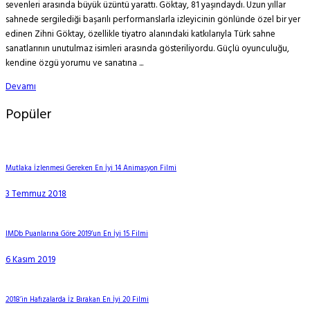
sevenleri arasında büyük üzüntü yarattı. Göktay, 81 yaşındaydı. Uzun yıllar
sahnede sergilediği başarılı performanslarla izleyicinin gönlünde özel bir yer
edinen Zihni Göktay, özellikle tiyatro alanındaki katkılarıyla Türk sahne
sanatlarının unutulmaz isimleri arasında gösteriliyordu. Güçlü oyunculuğu,
kendine özgü yorumu ve sanatına ...
Devamı
Popüler
Mutlaka İzlenmesi Gereken En İyi 14 Animasyon Filmi
3 Temmuz 2018
IMDb Puanlarına Göre 2019’un En İyi 15 Filmi
6 Kasım 2019
2018’in Hafızalarda İz Bırakan En İyi 20 Filmi