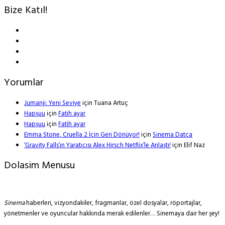
Bize Katıl!
Yorumlar
Jumanji: Yeni Seviye
için
Tuana Artuç
Hapşuu
için
Fatih ayar
Hapşuu
için
Fatih ayar
Emma Stone, Cruella 2 İçin Geri Dönüyor!
için
Sinema Datça
‘Gravity Falls’ın Yaratıcısı Alex Hirsch Netflix’le Anlaştı!
için
Elif Naz
Dolasim Menusu
Sinema
haberleri, vizyondakiler, fragmanlar, özel dosyalar, röportajlar,
yönetmenler ve oyuncular hakkında merak edilenler… Sinemaya dair her şey!