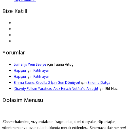
Bize Katıl!
Yorumlar
Jumanji: Yeni Seviye
için
Tuana Artuç
Hapşuu
için
Fatih ayar
Hapşuu
için
Fatih ayar
Emma Stone, Cruella 2 İçin Geri Dönüyor!
için
Sinema Datça
‘Gravity Falls’ın Yaratıcısı Alex Hirsch Netflix’le Anlaştı!
için
Elif Naz
Dolasim Menusu
Sinema
haberleri, vizyondakiler, fragmanlar, özel dosyalar, röportajlar,
yönetmenler ve oyuncular hakkında merak edilenler… Sinemaya dair her şey!