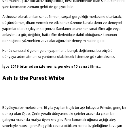
sinemanın uçsuz bucaksız dünyasında, nesli tükenmekte olan sanat filmlerine
şans tanımanın zamanı geldi de geçiyor bile.
Arthouse olarak anılan sanat filmleri, sosyal gerçekliği merkezine oturtarak,
düşündürmek, ilham vermek ve etkilemek üzerine kurulu derin ve deneysel
yapımlar olarak çıkıyor karşımıza. Sanılanın aksine her sanat filmi ağır veya
anlaşılması güç değildir, hatta film ilerledikçe dahil olduğunuz konunun
derinliğinde yüzmekten zevk alacağınız bir deneyim haline gelir.
Henüz sanatsal ögeler içeren yapımlarla barışık değilseniz, bu büyülü
dünyaya adım atmanıza yardımcı olabilecek listemize göz atmalısınız.
İşte 2019 bitmeden izlemeniz gereken 10 sanat filmi
…
Ash Is the Purest White
Büyüleyici bir melodram, 16 yıla yayılan trajik bir aşk hikayesi. Filmde, genç bir
dansçı olan Qiao, Çin’in yeraltı dünyasındaki çeteler arasında çıkan bir
çatışma sırasında mafya üyesi sevgilisi Bin’i korumak uğruna açtığı ateş
sebebiyle hapse girer. Beş yıllık cezası bittikten sonra özgürlüğüne kavuşan