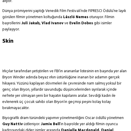
alıyor.
Dünya prömiyerini yaptığı Venedik Film Festivali’nde FIPRESCI Ödülü’ne layık
görülen filmin yönetmen koltuğunda
László Nemes
oturuyor. Filmin
başrollerini
Juli Jakab, Vlad Ivanov
ve
Evelin Dobos
gibi isimler
paylaşıyor.
Skin
Irkçılar tarafından yetiştirilen ve FBI’ın arananlar listesinin en başında yer alan
Bryon Winder adında beyaz ırkın üstünlüğüne inanan bir adamın gerçek
hikayesi. Yüzünü kaplayan dövmeleri ile çevresinde nam salmış yoksul bir
genç olan Bryon, yıllardır savunduğu düşüncelerinden sıyrılarak içinde
nefrete yer olmayan yeni bir hayatın kapılarını aralar. Sevdiği kadın ile
evlenerek üç çocuk sahibi olan Bryon’ın geçmişi peşini kolay kolay
bırakmayacaktır.
Biyografik dram türündeki yapımın yönetmenliğini Oscar ödüllü yönetmen
Guy Nattiv
üstleniyor.
Jamie Bell
’in başrolde yer aldığı filmin oyuncu
kadrosundaki diğer isimler arasında
Danielle Macdonald, Daniel