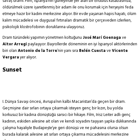
savaş dramı. Film, İspanya’nın güneyinde yer alan bir Endülüs kasabasında,
öldürülmek üzere işaretlenmiş bir adam ile onu korumak için herşeyini feda
etmeye hazır bir kadını merkezine alıyor. Bir evde yaşanan hapis hayatı, ölüm
kalım mücadelesi ve duygusal fırtınaları dramatik bir çerçeveden izlerken,
psikolojik klostrofobinin doruklarına ulaşıyoruz.
Dram türündeki yapımın yönetmen koltuğunu
José Marí Goenaga
ve
Aitor Arregi
paylaşıyor. Başrollerde döneminin en iyi İspanyol aktörlerinden
biri olan
Antonio de la Torre
’nin yanı sıra
Belén Cuesta
ve
Vicente
Vergara
yer alıyor.
Sunset
I. Dünya Savaşı öncesi, Avrupa’nın kalbi Macaristan’da geçen bir dram.
Geçmişine dair sırları ortaya çıkarmak isteyen genç bir kızın, bu yolda
korkusuz bir kadına dönüştüğü sarsıcı bir hikaye. Film, Irisz Leiter adlı genç
kadının, eskiden ailesine ait olan ve kendi soyadını taşıyan şapka dükkanında
çalışma hayaliyle Budapeşte’ye geri dönüşü ve ne pahasına olursa olsun
burada kalarak ailesine ait sırları ortaya çıkarma mücadelesini merkezine