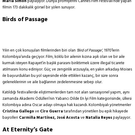
Maria Simon
paylaşıyor. Dünya prömiyerini Cannes Film Festivali’nde yapan
filmin 173 dakikalık görsel bir şölen sunuyor.
Birds of Passage
Yılın en çok konuşulan filmlerinden biri olan
‘Bird of Passage’
, 1970’lerin
Kolombiya’sında geçiyor. Film, köklü bir ailenin kızına aşık olan ve bir aile
kurmak isteyen Rapayet’in başlık parasını biriktirmek üzere illegal ticarete
atılmasını konu ediniyor. Güç ve zenginlik arzusuyla, en yakın arkadaşı Moises
ile başvurdukları bu yol sayesinde elde ettikleri kazanç, bir süre sonra
geleneklerinin ve aile bağlarının zedelenmesine sebep olur.
Katıldığı festivallerde eliştirmenlerden tam not alan sansasyonel yapım, aynı
zamanda Akademi Ödülleri’nin Yabancı Dilde En İyi Film kategorisinde, ülkesi
Kolombiya adına Oscar adayı olmaya hak kazandı. Kolombiyalı yönetmenler
Cristina Gallego
ve
Ciro Guerra
tarafından yönetilen bu epik hikayede
başrolleri
Carmiña Martínez, José Acosta
ve
Natalia Reyes
paylaşıyor.
At Eternity’s Gate