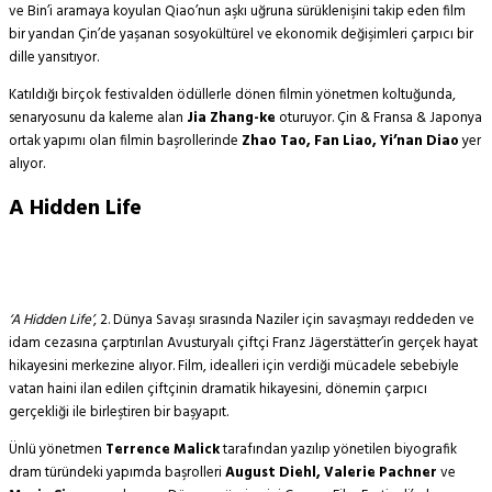
ve Bin’i aramaya koyulan Qiao’nun aşkı uğruna sürüklenişini takip eden film
bir yandan Çin’de yaşanan sosyokültürel ve ekonomik değişimleri çarpıcı bir
dille yansıtıyor.
Katıldığı birçok festivalden ödüllerle dönen filmin yönetmen koltuğunda,
senaryosunu da kaleme alan
Jia Zhang-ke
oturuyor. Çin & Fransa & Japonya
ortak yapımı olan filmin başrollerinde
Zhao Tao, Fan Liao, Yi’nan Diao
yer
alıyor.
A Hidden Life
‘A Hidden Life’
, 2. Dünya Savaşı sırasında Naziler için savaşmayı reddeden ve
idam cezasına çarptırılan Avusturyalı çiftçi Franz Jägerstätter’in gerçek hayat
hikayesini merkezine alıyor. Film, idealleri için verdiği mücadele sebebiyle
vatan haini ilan edilen çiftçinin dramatik hikayesini, dönemin çarpıcı
gerçekliği ile birleştiren bir başyapıt.
Ünlü yönetmen
Terrence Malick
tarafından yazılıp yönetilen biyografik
dram türündeki yapımda başrolleri
August Diehl, Valerie Pachner
ve