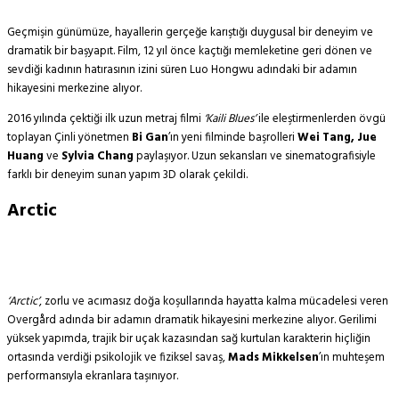
Geçmişin günümüze, hayallerin gerçeğe karıştığı duygusal bir deneyim ve
dramatik bir başyapıt. Film, 12 yıl önce kaçtığı memleketine geri dönen ve
sevdiği kadının hatırasının izini süren Luo Hongwu adındaki bir adamın
hikayesini merkezine alıyor.
2016 yılında çektiği ilk uzun metraj filmi
‘Kaili Blues’
ile eleştirmenlerden övgü
toplayan Çinli yönetmen
Bi Gan
’ın yeni filminde başrolleri
Wei Tang, Jue
Huang
ve
Sylvia Chang
paylaşıyor. Uzun sekansları ve sinematografisiyle
farklı bir deneyim sunan yapım 3D olarak çekildi.
Arctic
‘Arctic’
, zorlu ve acımasız doğa koşullarında hayatta kalma mücadelesi veren
Overgård adında bir adamın dramatik hikayesini merkezine alıyor. Gerilimi
yüksek yapımda, trajik bir uçak kazasından sağ kurtulan karakterin hiçliğin
ortasında verdiği psikolojik ve fiziksel savaş,
Mads Mikkelsen
’ın muhteşem
performansıyla ekranlara taşınıyor.