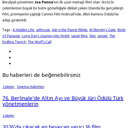
Brezilyalı yönetmen
Joe Penna
’nın ilk uzun metrajlı filmi olan
‘Arctic’
in
çekimlerinin büyük bir kısmı görselliğiyle dikkat çeken İzlanda’da gerçekleşti.
Film, prömiyerini yaptığı Cannes Film Festivali’nde, Altın Kamera Ödülü’ne
aday gösterildi.
Tags :
A Hidden Life
,
arthouse
,
Ash Is the Purest White
,
At Eternity’s Gate
,
Birds
of Passage
,
Long Day’s Journey into Night
,
sanat filmi
,
Skin
,
sunset
,
The
Endless Trench
,
The Wolf’s Call
Bu haberleri de beğenebilirsiniz
Listeler
,
Sinema Haberleri
76. Berlinale’de Altın Ayı ve Büyük Jüri Ödülü Türk
yönetmenlerin
Listeler
2026’da çıkacak en heyecan verici 16 film