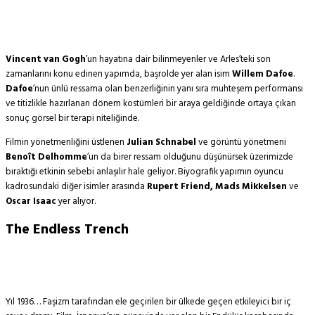
Vincent van Gogh
’un hayatına dair bilinmeyenler ve Arles’teki son
zamanlarını konu edinen yapımda, başrolde yer alan isim
Willem Dafoe
.
Dafoe
’nun ünlü ressama olan benzerliğinin yanı sıra muhteşem performansı
ve titizlikle hazırlanan dönem kostümleri bir araya geldiğinde ortaya çıkan
sonuç görsel bir terapi niteliğinde.
Filmin yönetmenliğini üstlenen
Julian Schnabel
ve görüntü yönetmeni
Benoît Delhomme
’un da birer ressam olduğunu düşünürsek üzerimizde
bıraktığı etkinin sebebi anlaşılır hale geliyor. Biyografik yapımın oyuncu
kadrosundaki diğer isimler arasında
Rupert Friend, Mads Mikkelsen
ve
Oscar Isaac
yer alıyor.
The Endless Trench
Yıl 1936… Faşizm tarafından ele geçirilen bir ülkede geçen etkileyici bir iç