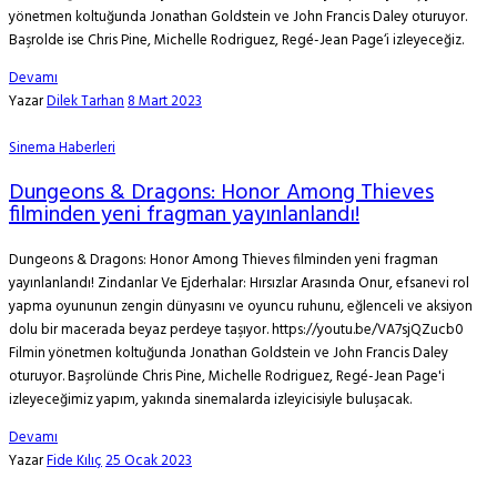
yönetmen koltuğunda Jonathan Goldstein ve John Francis Daley oturuyor.
Başrolde ise Chris Pine, Michelle Rodriguez, Regé-Jean Page‘i izleyeceğiz.
Devamı
Yazar
Dilek Tarhan
8 Mart 2023
Sinema Haberleri
Dungeons & Dragons: Honor Among Thieves
filminden yeni fragman yayınlanlandı!
Dungeons & Dragons: Honor Among Thieves filminden yeni fragman
yayınlanlandı! Zindanlar Ve Ejderhalar: Hırsızlar Arasında Onur, efsanevi rol
yapma oyununun zengin dünyasını ve oyuncu ruhunu, eğlenceli ve aksiyon
dolu bir macerada beyaz perdeye taşıyor. https://youtu.be/VA7sjQZucb0
Filmin yönetmen koltuğunda Jonathan Goldstein ve John Francis Daley
oturuyor. Başrolünde Chris Pine, Michelle Rodriguez, Regé-Jean Page'i
izleyeceğimiz yapım, yakında sinemalarda izleyicisiyle buluşacak.
Devamı
Yazar
Fide Kılıç
25 Ocak 2023