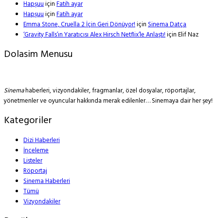
Hapşuu
için
Fatih ayar
Hapşuu
için
Fatih ayar
Emma Stone, Cruella 2 İçin Geri Dönüyor!
için
Sinema Datça
‘Gravity Falls’ın Yaratıcısı Alex Hirsch Netflix’le Anlaştı!
için
Elif Naz
Dolasim Menusu
Sinema
haberleri, vizyondakiler, fragmanlar, özel dosyalar, röportajlar,
yönetmenler ve oyuncular hakkında merak edilenler… Sinemaya dair her şey!
Kategoriler
Dizi Haberleri
İnceleme
Listeler
Röportaj
Sinema Haberleri
Tümü
Vizyondakiler