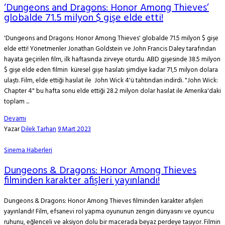
‘Dungeons and Dragons: Honor Among Thieves’
globalde 71.5 milyon $ gişe elde etti!
'Dungeons and Dragons: Honor Among Thieves' globalde 71.5 milyon $ gişe
elde etti! Yönetmenler Jonathan Goldstein ve John Francis Daley tarafından
hayata geçirilen film, ilk haftasında zirveye oturdu. ABD gişesinde 38.5 milyon
$ gişe elde eden filmin küresel gişe hasılatı şimdiye kadar 71,5 milyon dolara
ulaştı. Film, elde ettiği hasılat ile John Wick 4'ü tahtından indirdi. "John Wick:
Chapter 4" bu hafta sonu elde ettiği 28.2 milyon dolar hasılat ile Amerika'daki
toplam ...
Devamı
Yazar
Dilek Tarhan
9 Mart 2023
Sinema Haberleri
Dungeons & Dragons: Honor Among Thieves
filminden karakter afişleri yayınlandı!
Dungeons & Dragons: Honor Among Thieves filminden karakter afişleri
yayınlandı! Film, efsanevi rol yapma oyununun zengin dünyasını ve oyuncu
ruhunu, eğlenceli ve aksiyon dolu bir macerada beyaz perdeye taşıyor. Filmin