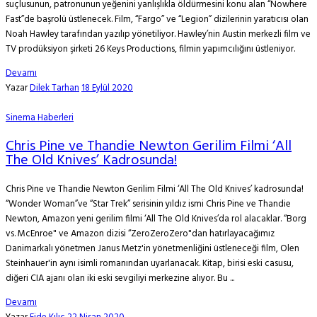
suçlusunun, patronunun yeğenini yanlışlıkla öldürmesini konu alan “Nowhere
Fast”de başrolü üstlenecek. Film, “Fargo” ve “Legion” dizilerinin yaratıcısı olan
Noah Hawley tarafından yazılıp yönetiliyor. Hawley’nin Austin merkezli film ve
TV prodüksiyon şirketi 26 Keys Productions, filmin yapımcılığını üstleniyor.
Devamı
Yazar
Dilek Tarhan
18 Eylül 2020
Sinema Haberleri
Chris Pine ve Thandie Newton Gerilim Filmi ‘All
The Old Knives’ Kadrosunda!
Chris Pine ve Thandie Newton Gerilim Filmi ‘All The Old Knives’ kadrosunda!
“Wonder Woman”ve “Star Trek” serisinin yıldız ismi Chris Pine ve Thandie
Newton, Amazon yeni gerilim filmi ‘All The Old Knives’da rol alacaklar. “Borg
vs. McEnroe" ve Amazon dizisi “ZeroZeroZero"dan hatırlayacağımız
Danimarkalı yönetmen Janus Metz'in yönetmenliğini üstleneceği film, Olen
Steinhauer'in aynı isimli romanından uyarlanacak. Kitap, birisi eski casusu,
diğeri CIA ajanı olan iki eski sevgiliyi merkezine alıyor. Bu ...
Devamı