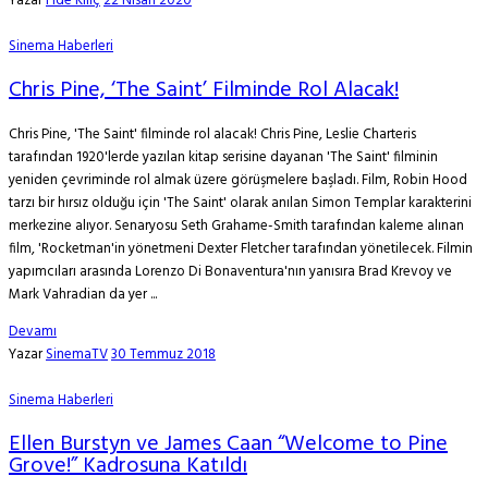
Yazar
Fide Kılıç
22 Nisan 2020
Sinema Haberleri
Chris Pine, ‘The Saint’ Filminde Rol Alacak!
Chris Pine, 'The Saint' filminde rol alacak! Chris Pine, Leslie Charteris
tarafından 1920'lerde yazılan kitap serisine dayanan 'The Saint' filminin
yeniden çevriminde rol almak üzere görüşmelere başladı. Film, Robin Hood
tarzı bir hırsız olduğu için 'The Saint' olarak anılan Simon Templar karakterini
merkezine alıyor. Senaryosu Seth Grahame-Smith tarafından kaleme alınan
film, 'Rocketman'in yönetmeni Dexter Fletcher tarafından yönetilecek. Filmin
yapımcıları arasında Lorenzo Di Bonaventura'nın yanısıra Brad Krevoy ve
Mark Vahradian da yer ...
Devamı
Yazar
SinemaTV
30 Temmuz 2018
Sinema Haberleri
Ellen Burstyn ve James Caan “Welcome to Pine
Grove!” Kadrosuna Katıldı