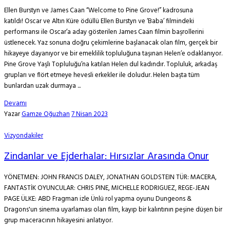
Ellen Burstyn ve James Caan “Welcome to Pine Grove!” kadrosuna
katıldı! Oscar ve Altın Küre ödüllü Ellen Burstyn ve ‘Baba’ filmindeki
performansı ile Oscar’a aday gösterilen James Caan filmin başrollerini
üstlenecek. Yaz sonuna doğru çekimlerine başlanacak olan film, gerçek bir
hikayeye dayanıyor ve bir emeklilik topluluğuna taşınan Helen’e odaklanıyor.
Pine Grove Yaşlı Topluluğu’na katılan Helen dul kadındır. Topluluk, arkadaş
grupları ve flört etmeye hevesli erkekler ile doludur. Helen başta tüm
bunlardan uzak durmaya ...
Devamı
Yazar
Gamze Oğuzhan
7 Nisan 2023
Vizyondakiler
Zindanlar ve Ejderhalar: Hırsızlar Arasında Onur
YÖNETMEN: JOHN FRANCIS DALEY, JONATHAN GOLDSTEIN TÜR: MACERA,
FANTASTİK OYUNCULAR: CHRIS PINE, MICHELLE RODRIGUEZ, REGE-JEAN
PAGE ÜLKE: ABD Fragman izle Ünlü rol yapma oyunu Dungeons &
Dragons'un sinema uyarlaması olan film, kayıp bir kalıntının peşine düşen bir
grup maceracının hikayesini anlatıyor.