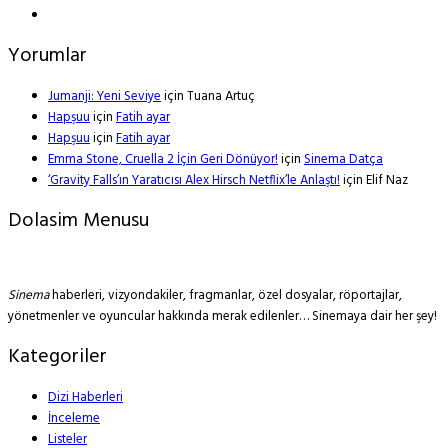
Yorumlar
Jumanji: Yeni Seviye
için
Tuana Artuç
Hapşuu
için
Fatih ayar
Hapşuu
için
Fatih ayar
Emma Stone, Cruella 2 İçin Geri Dönüyor!
için
Sinema Datça
‘Gravity Falls’ın Yaratıcısı Alex Hirsch Netflix’le Anlaştı!
için
Elif Naz
Dolasim Menusu
Sinema
haberleri, vizyondakiler, fragmanlar, özel dosyalar, röportajlar,
yönetmenler ve oyuncular hakkında merak edilenler… Sinemaya dair her şey!
Kategoriler
Dizi Haberleri
İnceleme
Listeler