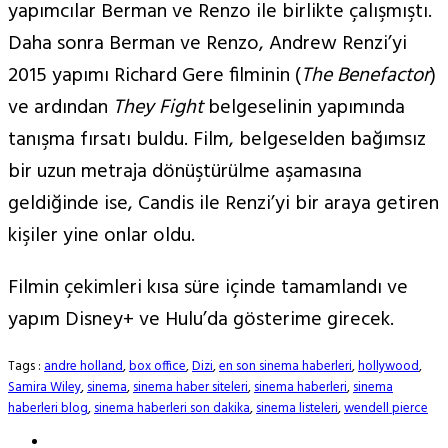
yapımcılar Berman ve Renzo ile birlikte çalışmıştı.
Daha sonra Berman ve Renzo, Andrew Renzi’yi
2015 yapımı Richard Gere filminin (
The Benefactor
)
ve ardından
They Fight
belgeselinin yapımında
tanışma fırsatı buldu. Film, belgeselden bağımsız
bir uzun metraja dönüştürülme aşamasına
geldiğinde ise, Candis ile Renzi’yi bir araya getiren
kişiler yine onlar oldu.
Filmin çekimleri kısa süre içinde tamamlandı ve
yapım Disney+ ve Hulu’da gösterime girecek.
Tags :
andre holland
,
box office
,
Dizi
,
en son sinema haberleri
,
hollywood
,
Samira Wiley
,
sinema
,
sinema haber siteleri
,
sinema haberleri
,
sinema
haberleri blog
,
sinema haberleri son dakika
,
sinema listeleri
,
wendell pierce