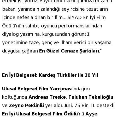
etmek istiyoruz. Büyük umutsuzluğumuza mizahla
bakan, yanında hizalandığı seyircisine tezatların
içinde nefes aldıran bir film… SİYAD En İyi Film
Ödülü’nün sahibi, oyuncu performanslarından
diyalog yazımına, kurgusundan görüntü
yönetimine taze, genç ve ilham verici bir yaşama
duygusu çağıran
En Güzel Cenaze Şarkıları
.”
En İyi Belgesel: Kardeş Türküler ile 30 Yıl
Ulusal Belgesel Film Yarışması
’nda jüri
koltuğunda
Andreas Treske
,
Tuluhan Tekelioğlu
ve
Zeyno Pekünlü
yer aldı. Jüri, 75 Bin TL destekli
En İyi Ulusal Belgesel Film Ödülü
’nü
Ayşe