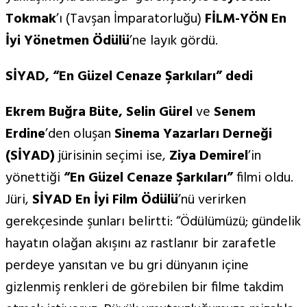
Tokmak
’ı (Tavşan İmparatorluğu)
FİLM-YÖ
N En
İyi Y
ö
netmen Ödülü
’ne layık gördü.
SİYAD,
“
En G
üzel Cenaze Şarkıları” dedi
Ekrem Buğra Büte, Selin Gürel
ve
Senem
Erdine
’den oluşan
Sinema Yazarları Derneği
(SİYAD)
jürisinin seçimi ise,
Ziya Demirel
’in
yönettiği
“En Güzel Cenaze Şarkıları”
filmi oldu.
Jüri,
SİYAD En İyi Film Ödülü
’nü verirken
gerekçesinde şunları belirtti: “Ödülümüzü; gündelik
hayatın olağan akışını az rastlanır bir zarafetle
perdeye yansıtan ve bu gri dünyanın içine
gizlenmiş renkleri de görebilen bir filme takdim