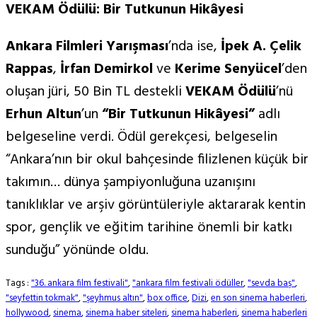
VEKAM
Ödülü: Bir Tutkunun Hikâyesi
Ankara Filmleri Yarışması
’nda ise,
İpek A. Çelik
Rappas
,
İrfan Demirkol
ve
Kerime Senyücel
’den
oluşan jüri, 50 Bin TL destekli
VEKAM Ödülü
’nü
Erhun Altun
’un
“Bir Tutkunun Hikâyesi”
adlı
belgeseline verdi. Ödül gerekçesi, belgeselin
“Ankara’nın bir okul bahçesinde filizlenen küçük bir
takımın… dünya şampiyonluğuna uzanışını
tanıklıklar ve arşiv görüntüleriyle aktararak kentin
spor, gençlik ve eğitim tarihine önemli bir katkı
sunduğu” yönünde oldu.
Tags :
"36. ankara film festivali"
,
"ankara film festivali ödüller
,
"sevda baş"
,
"seyfettin tokmak"
,
"şeyhmus altın"
,
box office
,
Dizi
,
en son sinema haberleri
,
hollywood
,
sinema
,
sinema haber siteleri
,
sinema haberleri
,
sinema haberleri