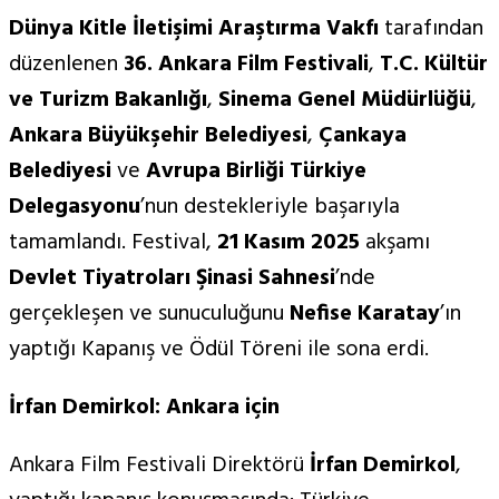
Dünya Kitle İletişimi Araştırma Vakfı
tarafından
düzenlenen
36. Ankara Film Festivali
,
T.C. K
ültür
ve Turizm Bakanlığı
,
Sinema Genel Müdürlüğü
,
Ankara Büyükşehir Belediyesi
,
Çankaya
Belediyesi
ve
Avrupa Birliği Türkiye
Delegasyonu
’nun destekleriyle başarıyla
tamamlandı. Festival,
21 Kasım 2025
akşamı
Devlet Tiyatroları Şinasi Sahnesi
’nde
gerçekleşen ve sunuculuğunu
Nefise Karatay
’ın
yaptığı Kapanış ve Ödül Töreni ile sona erdi.
İrfan Demirkol: Ankara için
Ankara Film Festivali Direktörü
İrfan Demirkol
,