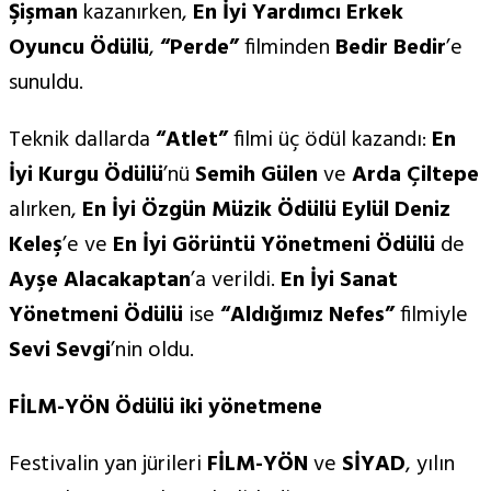
Şişman
kazanırken,
En
İyi Yardımcı Erkek
Oyuncu Ödülü
,
“
Perde
”
filminden
Bedir Bedir
’e
sunuldu.
Teknik dallarda
“Atlet”
filmi üç ödül kazandı:
En
İyi Kurgu Ödülü
’nü
Semih Gülen
ve
Arda Çiltepe
alırken,
En
İyi Özgün Müzik Ödülü
Eylül Deniz
Keleş
’e ve
En
İyi G
ö
rüntü Y
ö
netmeni Ödülü
de
Ayşe Alacakaptan
’a verildi.
En
İyi Sanat
Y
ö
netmeni Ödülü
ise
“Aldığımı
z Nefes
”
filmiyle
Sevi Sevgi
’nin oldu.
FİLM-YÖN Ödülü iki yönetmene
Festivalin yan jürileri
FİLM-YÖN
ve
SİYAD
, yılın