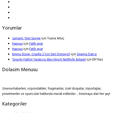
Yorumlar
Jumanji: Yeni Seviye
için
Tuana Artuç
Hapşuu
için
Fatih ayar
Hapşuu
için
Fatih ayar
Emma Stone, Cruella 2 İçin Geri Dönüyor!
için
Sinema Datça
‘Gravity Falls’ın Yaratıcısı Alex Hirsch Netflix’le Anlaştı!
için
Elif Naz
Dolasim Menusu
Sinema
haberleri, vizyondakiler, fragmanlar, özel dosyalar, röportajlar,
yönetmenler ve oyuncular hakkında merak edilenler… Sinemaya dair her şey!
Kategoriler