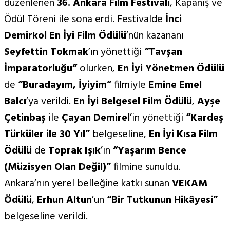
düzenlenen
36. Ankara Film Festivali
, Kapanış ve
Ödül Töreni ile sona erdi. Festivalde
İnci
Demirkol En İyi Film Ödülü
’nün kazananı
Seyfettin Tokmak
’ın yönettiği
“
Tav
şan
İmparatorluğu”
olurken,
En
İyi Y
ö
netmen
Ödülü
de
“
Buradayım, İyiyim”
filmiyle
Emine Emel
Balcı
’ya verildi.
En
İyi Belgesel Film Ödülü
,
Ayşe
Ç
etinba
ş
ile
Çayan Demirel
’in yönettiği
“
Kardeş
Türküler ile 30 Yıl”
belgeseline,
En
İyi Kı
sa Film
Ödülü
de
Toprak Işık
’ın
“
Yaşarım Bence
(Müzisyen Olan Değil)”
filmine sunuldu.
Ankara’nın yerel belleğine katkı sunan
VEKAM
Ödülü
,
Erhun Altun
’un
“
Bir Tutkunun Hikâyesi”
belgeseline verildi.