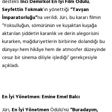
destekli
İnci Demirkol En İyi Film Ödülü
,
Seyfettin Tokmak
’ın yönettiği
“Tavşan
İmparatorluğu”
na verildi. Jüri, bu kararı filmin
“Yoksulluğun, sömürünün ve kuşaktan kuşağa
aktarılan şiddetin karanlık ve derin alegorisini
kurarken, mağduriyetlerin birbirine dolandığı bu
dünyayı hem hikâye hem de atmosfer düzeyinde
cesur bir sinema diliyle işlediği” gerekçesiyle
açıkladı.
En İyi Yönetmen: Emine Emel Balcı
Jüri,
En
İyi Y
ö
netmen
Ödülü’nü
“
Buradayım,