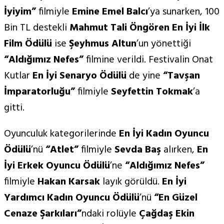
İyiyim”
filmiyle
Emine Emel Balcı
’ya sunarken, 100
Bin TL destekli
Mahmut Tali Öng
ö
ren En
İyi İ
lk
Film
Ödülü
ise
Şeyhmus Altun
’un yönettiği
“
Aldığımı
z Nefes
”
filmine verildi. Festivalin Onat
Kutlar
En
İyi Senaryo Ödülü
de yine
“
Tav
şan
İmparatorluğu”
filmiyle
Seyfettin Tokmak
’a
gitti.
Oyunculuk kategorilerinde
En
İyi Kadın Oyuncu
Ödülü
’nü
“Atlet”
filmiyle
Sevda Baş
alırken,
En
İyi Erkek Oyuncu
Ödülü
’ne
“Aldığımı
z Nefes
”
filmiyle
Hakan Karsak
layık görüldü.
En
İyi
Yardımcı Kadın Oyuncu Ödülü
’nü
“
En G
üzel
Cenaze Şarkıları”
ndaki rolüyle
Çağdaş Ekin