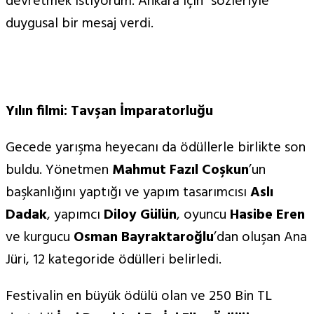
devretmek istiyorum. Ankara için” sözleriyle
duygusal bir mesaj verdi.
Yılın filmi: Tavşan İmparatorluğu
Gecede yarışma heyecanı da ödüllerle birlikte son
buldu. Yönetmen
Mahmut Fazı
l Co
şkun
’un
başkanlığını yaptığı ve yapım tasarımcısı
Aslı
Dadak
, yapımcı
Diloy Gülün
, oyuncu
Hasibe Eren
ve kurgucu
Osman Bayraktaroğlu
’dan oluşan Ana
Jüri, 12 kategoride ödülleri belirledi.
Festivalin en büyük ödülü olan ve 250 Bin TL