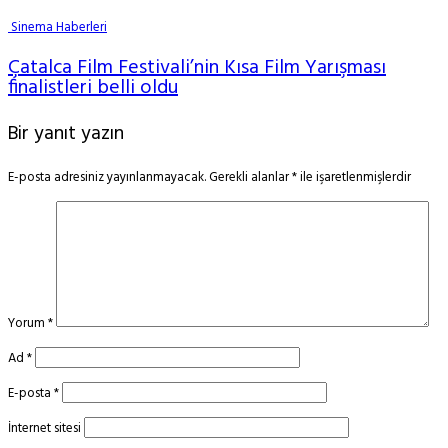
Sinema Haberleri
Çatalca Film Festivali’nin Kısa Film Yarışması
finalistleri belli oldu
Bir yanıt yazın
E-posta adresiniz yayınlanmayacak.
Gerekli alanlar
*
ile işaretlenmişlerdir
Yorum
*
Ad
*
E-posta
*
İnternet sitesi