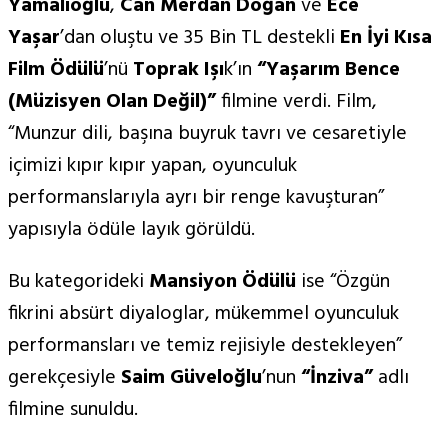
Yamalıoğlu
,
Can Merdan Doğan
ve
Ece
Yaşar
’dan oluştu ve 35 Bin TL destekli
En
İyi Kı
sa
Film
Ödülü
’nü
Toprak Işı
k’ın
“
Yaşarım Bence
(Müzisyen Olan Değil)”
filmine verdi. Film,
“Munzur dili, başına buyruk tavrı ve cesaretiyle
içimizi kıpır kıpır yapan, oyunculuk
performanslarıyla ayrı bir renge kavuşturan”
yapısıyla ödüle layık görüldü.
Bu kategorideki
Mansiyon Ödülü
ise “Özgün
fikrini absürt diyaloglar, mükemmel oyunculuk
performansları ve temiz rejisiyle destekleyen”
gerekçesiyle
Saim G
üveloğlu
’nun
“İnziva”
adlı
filmine sunuldu.