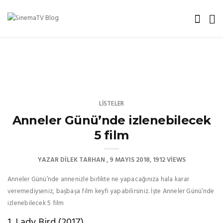
LISTELER
Anneler Günü’nde izlenebilecek
5 film
YAZAR
DILEK TARHAN
9 MAYIS 2018
1912 VIEWS
Anneler Günü’nde annenizle birlikte ne yapacağınıza hala karar
veremediyseniz, başbaşa film keyfi yapabilirsiniz. İşte Anneler Günü’nde
izlenebilecek 5 film
1. Lady Bird (2017)