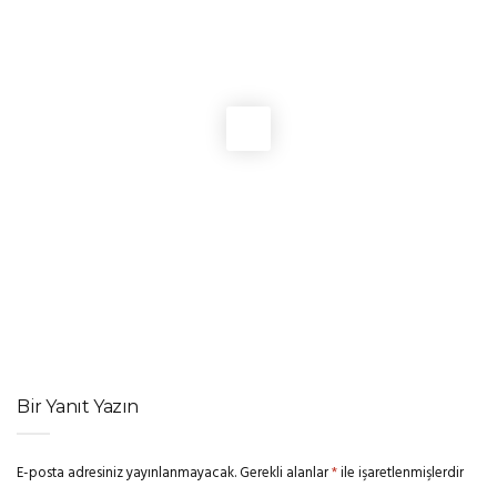
LISTELER
,
SINEMA HABERLERI
76. Berlinale’de Altın Ayı ve Büyük Jüri Ödülü Türk
yönetmenlerin
LISTELER
2026’da çıkacak en heyecan verici 16 film
LISTELER
,
SINEMA HABERLERI
2026 Altın Küre Ödülleri: kazananların tam listesi
DIZI HABERLERI
,
LISTELER
,
SINEMA HABERLERI
2026 DGA Awards adayları belli oldu!
Bir Yanıt Yazın
E-posta adresiniz yayınlanmayacak.
Gerekli alanlar
*
ile işaretlenmişlerdir