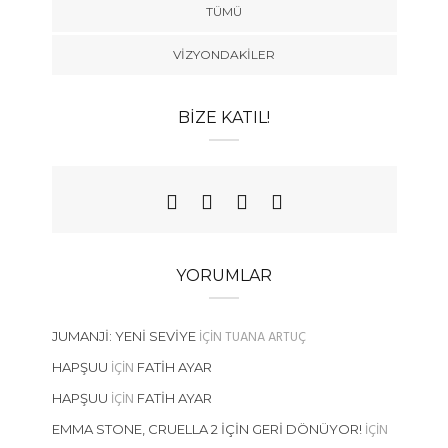
TÜMÜ
VIZYONDAKILER
BIZE KATIL!
YORUMLAR
IÇIN
TUANA ARTUÇ
JUMANJI: YENI SEVIYE
IÇIN
HAPŞUU
FATIH AYAR
IÇIN
HAPŞUU
FATIH AYAR
IÇIN
EMMA STONE, CRUELLA 2 İÇIN GERI DÖNÜYOR!