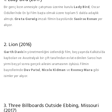
Bir genç kızın annesiyle çatışması üzerine kurulu
Lady Bird
, Oscar
Ödülleri’nde En İyi Film başta olmak üzere toplam 5 dalda adaylık
almıştı.
Greta Gerwig
imzalı filmin başrolünde
Saoirse Ronan
yer
alıyor.
2. Lion (2016)
Garth Davis
‘in yönetmenliğini üstlendiği film, beş yaşında Kalküta’da
kaybolan ve Avustralyalı bir çift tarafından evlat edinilen Saroo’nun
yirmi beş yıl sonra gerçek ailesini aramasının öyküsü. Filmin
başrollerinde
Dev Patel
,
Nicole Kidman
ve
Rooney Mara
gibi
isimler yer alıyor.
3. Three Billboards Outside Ebbing, Missouri
(2017)