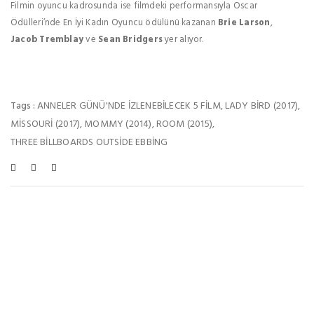
Filmin oyuncu kadrosunda ise filmdeki performansıyla Oscar
Ödülleri’nde En İyi Kadın Oyuncu ödülünü kazanan
Brie Larson
,
Jacob Tremblay
ve
Sean Bridgers
yer alıyor.
ANNELER GÜNÜ'NDE IZLENEBILECEK 5 FILM
LADY BIRD (2017)
Tags :
,
,
MISSOURI (2017)
MOMMY (2014)
ROOM (2015)
,
,
,
THREE BILLBOARDS OUTSIDE EBBING
Bu Haberleri De Beğenebilirsiniz