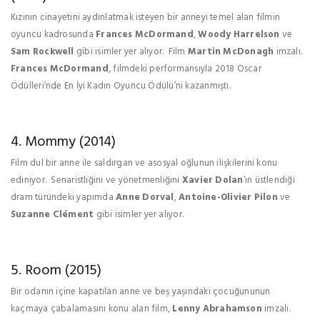
Kızının cinayetini aydınlatmak isteyen bir anneyi temel alan filmin
oyuncu kadrosunda
Frances McDormand
,
Woody Harrelson
ve
Sam Rockwell
gibi isimler yer alıyor. Film
Martin McDonagh
imzalı.
Frances McDormand
, filmdeki performansıyla 2018 Oscar
Ödülleri’nde En İyi Kadın Oyuncu Ödülü’ni kazanmıştı.
4. Mommy (2014)
Film dul bir anne ile saldırgan ve asosyal oğlunun ilişkilerini konu
ediniyor. Senaristliğini ve yönetmenliğini
Xavier Dolan
’ın üstlendiği
dram türündeki yapımda
Anne Dorval
,
Antoine-Olivier Pilon
ve
Suzanne Clément
gibi isimler yer alıyor.
5. Room (2015)
Bir odanın içine kapatılan anne ve beş yaşındaki çocuğununun
kaçmaya çabalamasını konu alan film,
Lenny Abrahamson
imzalı.