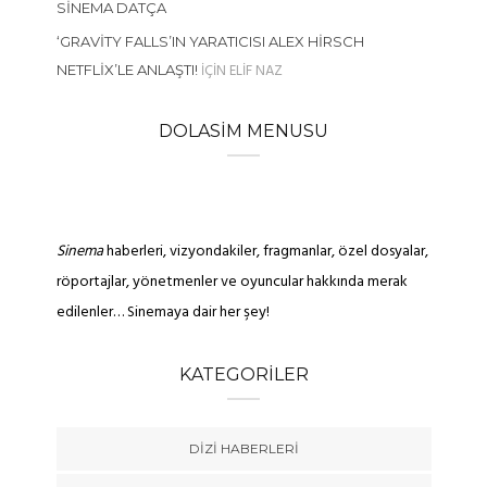
SINEMA DATÇA
‘GRAVITY FALLS’IN YARATICISI ALEX HIRSCH
IÇIN
ELIF NAZ
NETFLIX’LE ANLAŞTI!
DOLASIM MENUSU
Sinema
haberleri, vizyondakiler, fragmanlar, özel dosyalar,
röportajlar, yönetmenler ve oyuncular hakkında merak
edilenler… Sinemaya dair her şey!
KATEGORILER
DIZI HABERLERI