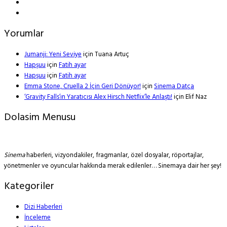
Yorumlar
Jumanji: Yeni Seviye
için
Tuana Artuç
Hapşuu
için
Fatih ayar
Hapşuu
için
Fatih ayar
Emma Stone, Cruella 2 İçin Geri Dönüyor!
için
Sinema Datça
‘Gravity Falls’ın Yaratıcısı Alex Hirsch Netflix’le Anlaştı!
için
Elif Naz
Dolasim Menusu
Sinema
haberleri, vizyondakiler, fragmanlar, özel dosyalar, röportajlar,
yönetmenler ve oyuncular hakkında merak edilenler… Sinemaya dair her şey!
Kategoriler
Dizi Haberleri
İnceleme