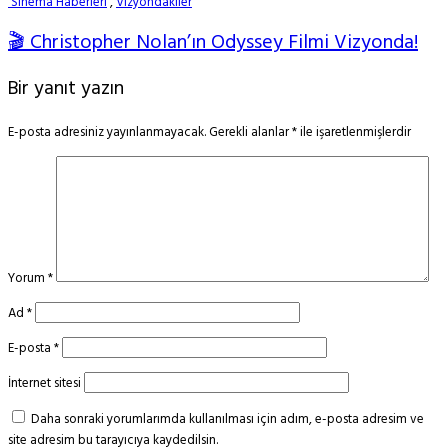
Sinema Haberleri
,
Vizyondakiler
🎬 Christopher Nolan’ın Odyssey Filmi Vizyonda!
Bir yanıt yazın
E-posta adresiniz yayınlanmayacak.
Gerekli alanlar
*
ile işaretlenmişlerdir
Yorum
*
Ad
*
E-posta
*
İnternet sitesi
Daha sonraki yorumlarımda kullanılması için adım, e-posta adresim ve
site adresim bu tarayıcıya kaydedilsin.