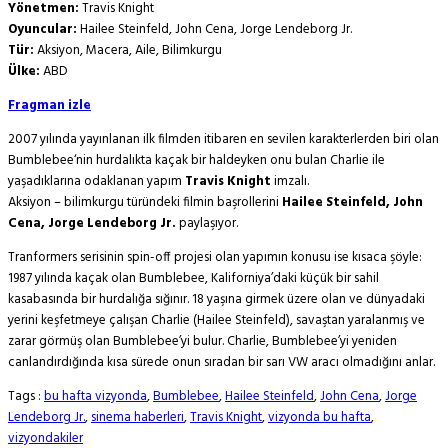
Yönetmen:
Travis Knight
Oyuncular:
Hailee Steinfeld, John Cena, Jorge Lendeborg Jr.
Tür:
Aksiyon, Macera, Aile, Bilimkurgu
Ülke:
ABD
Fragman izle
2007 yılında yayınlanan ilk filmden itibaren en sevilen karakterlerden biri olan
Bumblebee‘nin hurdalıkta kaçak bir haldeyken onu bulan Charlie ile
yaşadıklarına odaklanan yapım
Travis Knight
imzalı.
Aksiyon – bilimkurgu türündeki filmin başrollerini
Hailee Steinfeld, John
Cena, Jorge Lendeborg Jr.
paylaşıyor.
Tranformers serisinin spin-off projesi olan yapımın konusu ise kısaca şöyle:
1987 yılında kaçak olan Bumblebee, Kaliforniya’daki küçük bir sahil
kasabasında bir hurdalığa sığınır. 18 yaşına girmek üzere olan ve dünyadaki
yerini keşfetmeye çalışan Charlie (Hailee Steinfeld), savaştan yaralanmış ve
zarar görmüş olan Bumblebee’yi bulur. Charlie, Bumblebee’yi yeniden
canlandırdığında kısa sürede onun sıradan bir sarı VW aracı olmadığını anlar.
Tags :
bu hafta vizyonda
,
Bumblebee
,
Hailee Steinfeld
,
John Cena
,
Jorge
Lendeborg Jr.
,
sinema haberleri
,
Travis Knight
,
vizyonda bu hafta
,
vizyondakiler