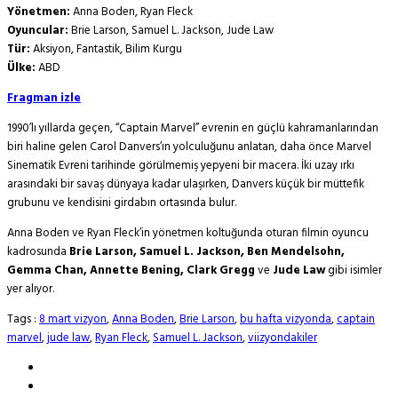
Yönetmen:
Anna Boden, Ryan Fleck
Oyuncular:
Brie Larson, Samuel L. Jackson, Jude Law
Tür:
Aksiyon, Fantastik, Bilim Kurgu
Ülke:
ABD
Fragman izle
1990’lı yıllarda geçen, “Captain Marvel” evrenin en güçlü kahramanlarından
biri haline gelen Carol Danvers’ın yolculuğunu anlatan, daha önce Marvel
Sinematik Evreni tarihinde görülmemiş yepyeni bir macera. İki uzay ırkı
arasındaki bir savaş dünyaya kadar ulaşırken, Danvers küçük bir müttefik
grubunu ve kendisini girdabın ortasında bulur.
Anna Boden ve Ryan Fleck’in yönetmen koltuğunda oturan filmin oyuncu
kadrosunda
Brie Larson, Samuel L. Jackson, Ben Mendelsohn,
Gemma Chan, Annette Bening, Clark Gregg
ve
Jude Law
gibi isimler
yer alıyor.
Tags :
8 mart vizyon
,
Anna Boden
,
Brie Larson
,
bu hafta vizyonda
,
captain
marvel
,
jude law
,
Ryan Fleck
,
Samuel L. Jackson
,
viizyondakiler