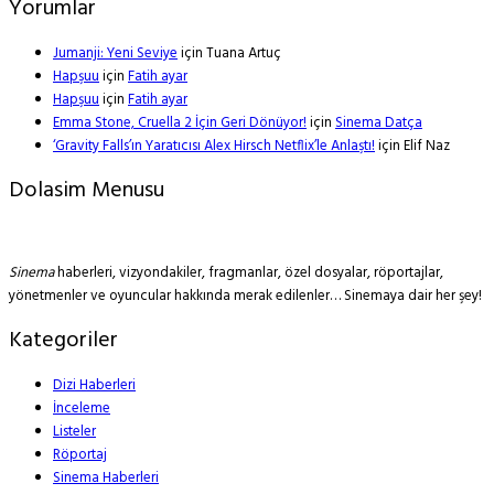
Yorumlar
Jumanji: Yeni Seviye
için
Tuana Artuç
Hapşuu
için
Fatih ayar
Hapşuu
için
Fatih ayar
Emma Stone, Cruella 2 İçin Geri Dönüyor!
için
Sinema Datça
‘Gravity Falls’ın Yaratıcısı Alex Hirsch Netflix’le Anlaştı!
için
Elif Naz
Dolasim Menusu
Sinema
haberleri, vizyondakiler, fragmanlar, özel dosyalar, röportajlar,
yönetmenler ve oyuncular hakkında merak edilenler… Sinemaya dair her şey!
Kategoriler
Dizi Haberleri
İnceleme
Listeler
Röportaj
Sinema Haberleri