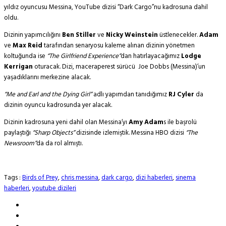
yıldız oyuncusu Messina, YouTube dizisi “Dark Cargo”nu kadrosuna dahil
oldu.
Dizinin yapımcılığını
Ben Stiller
ve
Nicky Weinstein
üstlenecekler.
Adam
ve
Max Reid
tarafından senaryosu kaleme alınan dizinin yönetmen
koltuğunda ise
“The Girlfriend Experience”
dan hatırlayacağımız
Lodge
Kerrigan
oturacak. Dizi, maceraperest sürücü Joe Dobbs (Messina)’un
yaşadıklarını merkezine alacak.
“Me and Earl and the Dying Girl”
adlı yapımdan tanıdığımız
RJ Cyler
da
dizinin oyuncu kadrosunda yer alacak.
Dizinin kadrosuna yeni dahil olan Messina’yı
Amy Adam
s ile başrolü
paylaştığı
“Sharp Objects”
dizisinde izlemiştik. Messina HBO dizisi
“The
Newsroom”
da da rol almıştı.
Tags :
Birds of Prey
,
chris messina
,
dark cargo
,
dizi haberleri
,
sinema
haberleri
,
youtube dizileri