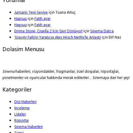
Yorumlar
Jumanji: Yeni Seviye
için
Tuana Artuç
Hapşuu
için
Fatih ayar
Hapşuu
için
Fatih ayar
Emma Stone, Cruella 2 İçin Geri Dönüyor!
için
Sinema Datça
‘Gravity Falls’ın Yaratıcısı Alex Hirsch Netflix’le Anlaştı!
için
Elif Naz
Dolasim Menusu
Sinema
haberleri, vizyondakiler, fragmanlar, özel dosyalar, röportajlar,
yönetmenler ve oyuncular hakkında merak edilenler… Sinemaya dair her şey!
Kategoriler
Dizi Haberleri
İnceleme
Listeler
Röportaj
Sinema Haberleri