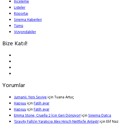
İnceleme
Listeler
Röportaj
Sinema Haberleri
Tümü
Vizyondakiler
Bize Katıl!
Yorumlar
Jumanji: Yeni Seviye
için
Tuana Artuç
Hapşuu
için
Fatih ayar
Hapşuu
için
Fatih ayar
Emma Stone, Cruella 2 İçin Geri Dönüyor!
için
Sinema Datça
‘Gravity Falls’ın Yaratıcısı Alex Hirsch Netflix’le Anlaştı!
için
Elif Naz