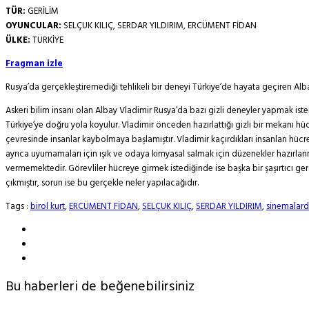
TÜR:
GERİLİM
OYUNCULAR:
SELÇUK KILIÇ, SERDAR YILDIRIM, ERCÜMENT FİDAN
ÜLKE:
TÜRKİYE
Fragman izle
Rusya’da gerçekleştiremediği tehlikeli bir deneyi Türkiye’de hayata geçiren Alb
Askeri bilim insanı olan Albay Vladimir Rusya’da bazı gizli deneyler yapmak iste
Türkiye’ye doğru yola koyulur. Vladimir önceden hazırlattığı gizli bir mekanı h
çevresinde insanlar kaybolmaya başlamıştır. Vladimir kaçırdıkları insanları hücre
ayrıca uyumamaları için ışık ve odaya kimyasal salmak için düzenekler hazırla
vermemektedir. Görevliler hücreye girmek istediğinde ise başka bir şaşırtıcı gerçe
çıkmıştır, sorun ise bu gerçekle neler yapılacağıdır.
Tags :
birol kurt
,
ERCÜMENT FİDAN
,
SELÇUK KILIÇ
,
SERDAR YILDIRIM
,
sinemalard
Bu haberleri de beğenebilirsiniz