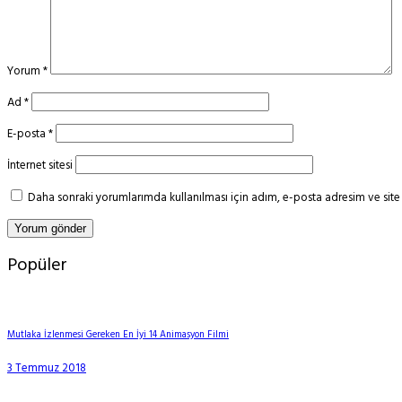
Yorum
*
Ad
*
E-posta
*
İnternet sitesi
Daha sonraki yorumlarımda kullanılması için adım, e-posta adresim ve site 
Popüler
Mutlaka İzlenmesi Gereken En İyi 14 Animasyon Filmi
3 Temmuz 2018