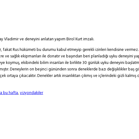
ay Vladimir ve deneyini anlatan yapım Birol Kurt imzalı.
r, fakat Rus hükümeti bu durumu kabul etmeyip gerekli izinleri kendisine vermez. A
ücre ve sağlık ekipmanları ile donatır ve başından beri planladığı uyku deneyini 
ye koymuş, ekibindeki bilim insanları ile birlikte 30 günlük uyku deneyini başlatmı
nmıştır. Deneylerin on beşinci gününden sonra deneklerde bazı değişiklikler baş
k ortaya çıkacaktır. Denekler artık insanlıktan çıkmış ve içlerindeki gizli kalmış o
a bu hafta
,
vizyondakiler