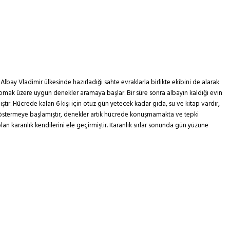
lbay Vladimir ülkesinde hazırladığı sahte evraklarla birlikte ekibini de alarak
yapmak üzere uygun denekler aramaya başlar. Bir süre sonra albayın kaldığı evin
ştır. Hücrede kalan 6 kişi için otuz gün yetecek kadar gıda, su ve kitap vardır,
 göstermeye başlamıştır, denekler artık hücrede konuşmamakta ve tepki
lan karanlık kendilerini ele geçirmiştir. Karanlık sırlar sonunda gün yüzüne