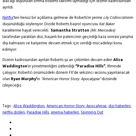
alacağı duyurulan Emma Roberts takvimi uymadığı için dizinin kadrosundan
ayrıldı.
Netflix
‘ten henüz bir açıklama gelmese de Roberts’ın yerine
Lily Collins
isminin
düşünüldüğü söyleniyor. Dizide Roberts başrol oyuncusu
Kat Baker
karakterine hayat verecekti.
Samantha Stratton
(Mr. Mercedes)
tarafından yaratılan dizi, başarılı bir patencinin geçirdiği kaza sonrası yarışma
dışı kalmasını ve kariyerine devam etmek için verdiği mücadeleyi konu
ediniyor.
Dizinin kadrosundan ayrılan Roberts şu an çekimleri devam eden
Alice
Waddington
‘ın yönetmenliğini üstlendiği
“Paradise Hills”
, filminde
çalışıyor. Roberts’ı önümüzdeki dönem FX’de sekizinci sezonu yayınlanacak
olan
Ryan Murphy’
ın
“American Horror Story: Apocalypse”
dizisinde
izleyeceğiz.
Tags :
Alice Waddington
,
American Horror Story: Apocalypse
,
dizi haberleri
,
netflix dizileri
,
Paradise Hills
,
sinema haberleri
,
Spinning Out