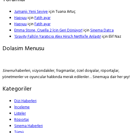
Jumanji: Yeni Seviye
için
Tuana Artuç
Hapşuu
için
Fatih ayar
Hapşuu
için
Fatih ayar
Emma Stone, Cruella 2 İçin Geri Dönüyor!
için
Sinema Datça
‘Gravity Falls’ın Yaratıcısı Alex Hirsch Netflix’le Anlaştı!
için
Elif Naz
Dolasim Menusu
Sinema
haberleri, vizyondakiler, fragmanlar, özel dosyalar, röportajlar,
yönetmenler ve oyuncular hakkında merak edilenler… Sinemaya dair her şey!
Kategoriler
Dizi Haberleri
İnceleme
Listeler
Röportaj
Sinema Haberleri
Tümü