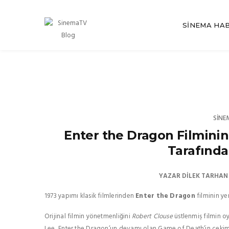
SINEMA HA
SINE
Enter the Dragon Filminin
Tarafında
YAZAR
DILEK TARHAN
1973 yapımı klasik filmlerinden
Enter the Dragon
filminin y
Orijinal filmin yönetmenliğini
Robert Clouse
üstlenmiş filmin 
Lee, Enter the Dragon’un devamı olan Game of Death’in çekimle