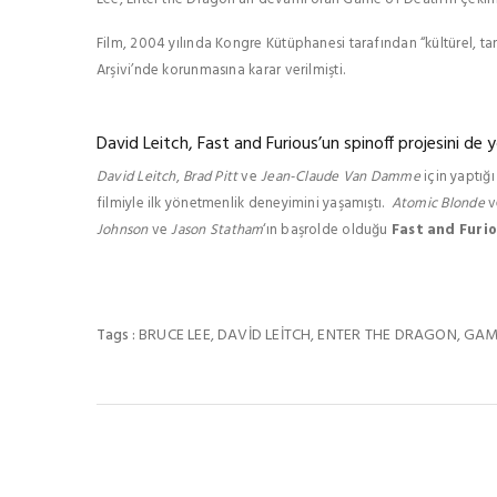
Film, 2004 yılında Kongre Kütüphanesi tarafından “kültürel, tari
Arşivi’nde korunmasına karar verilmişti.
David Leitch, Fast and Furious’un spinoff projesini de
David Leitch
,
Brad Pitt
ve
Jean-Claude Van Damme
için yaptığ
filmiyle ilk yönetmenlik deneyimini yaşamıştı.
Atomic Blonde
v
Johnson
ve
Jason Statham
‘ın başrolde olduğu
Fast and Furi
BRUCE LEE
DAVID LEITCH
ENTER THE DRAGON
GAM
Tags :
,
,
,