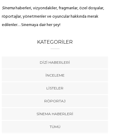
Sinema
haberleri, vizyondakiler, fragmanlar, özel dosyalar,
röportajlar, yönetmenler ve oyuncular hakkında merak
edilenler… Sinemaya dair her şey!
KATEGORILER
DIZI HABERLERI
İNCELEME
LISTELER
RÖPORTAJ
SINEMA HABERLERI
TÜMÜ