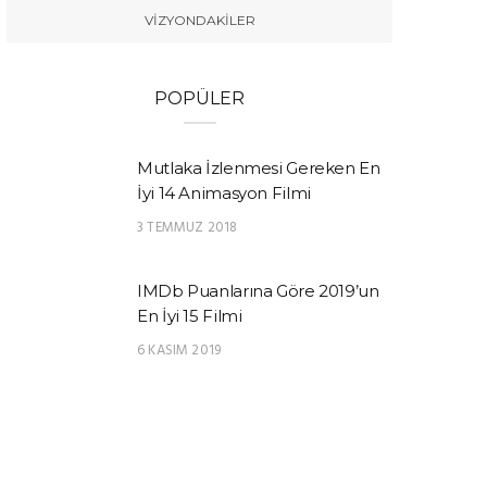
VIZYONDAKILER
POPÜLER
Mutlaka İzlenmesi Gereken En
İyi 14 Animasyon Filmi
3 TEMMUZ 2018
IMDb Puanlarına Göre 2019’un
En İyi 15 Filmi
6 KASIM 2019