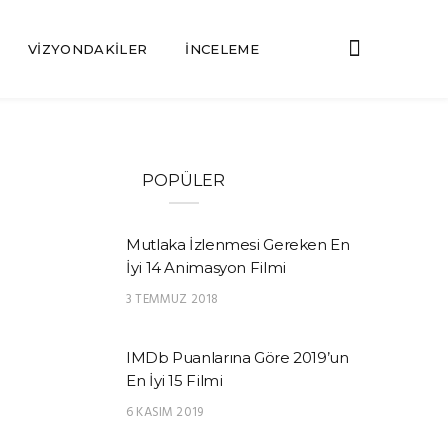
VIZYONDAKILER
İNCELEME
POPÜLER
Mutlaka İzlenmesi Gereken En
İyi 14 Animasyon Filmi
3 TEMMUZ 2018
IMDb Puanlarına Göre 2019’un
En İyi 15 Filmi
6 KASIM 2019