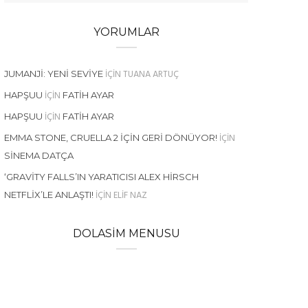
YORUMLAR
IÇIN
TUANA ARTUÇ
JUMANJI: YENI SEVIYE
IÇIN
HAPŞUU
FATIH AYAR
IÇIN
HAPŞUU
FATIH AYAR
IÇIN
EMMA STONE, CRUELLA 2 İÇIN GERI DÖNÜYOR!
SINEMA DATÇA
‘GRAVITY FALLS’IN YARATICISI ALEX HIRSCH
IÇIN
ELIF NAZ
NETFLIX’LE ANLAŞTI!
DOLASIM MENUSU