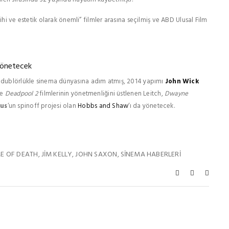
hi ve estetik olarak önemli” filmler arasına seçilmiş ve ABD Ulusal Film
 yönetecek
ı dublörlükle sinema dünyasına adım atmış, 2014 yapımı
John Wick
e
Deadpool 2
filmlerinin yönetmenliğini üstlenen Leitch,
Dwayne
ous
‘un spinoff projesi olan
Hobbs and Shaw
‘ı da yönetecek.
E OF DEATH
JIM KELLY
JOHN SAXON
SINEMA HABERLERI
,
,
,