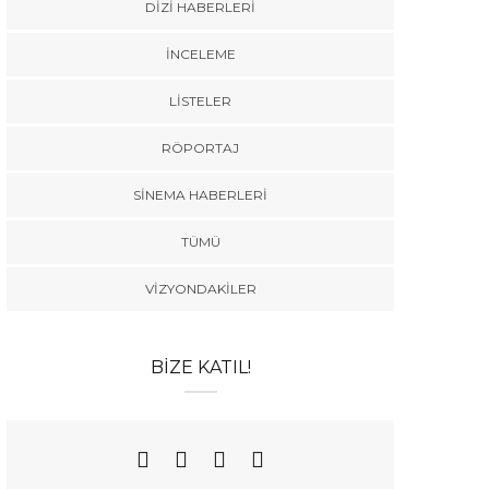
DIZI HABERLERI
İNCELEME
LISTELER
RÖPORTAJ
SINEMA HABERLERI
TÜMÜ
VIZYONDAKILER
BIZE KATIL!