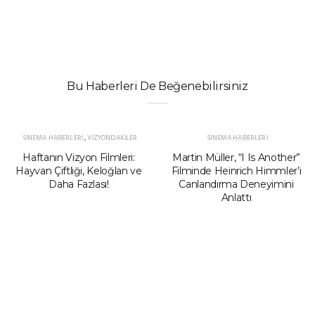
Bu Haberleri De Beğenebilirsiniz
SINEMA HABERLERI
,
VIZYONDAKILER
SINEMA HABERLERI
Haftanın Vizyon Filmleri:
Martin Müller, “I Is Another”
Hayvan Çiftliği, Keloğlan ve
Filminde Heinrich Himmler’i
Daha Fazlası!
Canlandırma Deneyimini
Anlattı