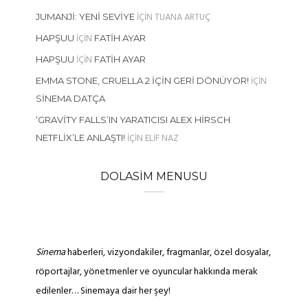
IÇIN
TUANA ARTUÇ
JUMANJI: YENI SEVIYE
IÇIN
HAPŞUU
FATIH AYAR
IÇIN
HAPŞUU
FATIH AYAR
IÇIN
EMMA STONE, CRUELLA 2 İÇIN GERI DÖNÜYOR!
SINEMA DATÇA
‘GRAVITY FALLS’IN YARATICISI ALEX HIRSCH
IÇIN
ELIF NAZ
NETFLIX’LE ANLAŞTI!
DOLASIM MENUSU
Sinema
haberleri, vizyondakiler, fragmanlar, özel dosyalar,
röportajlar, yönetmenler ve oyuncular hakkında merak
edilenler… Sinemaya dair her şey!