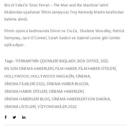
Brock Yates’in ‘Enzo Ferrari – The Man and the Machine’ isimli
kitabından uyarlanan filmin senaryosu Troy Kennedy Martin tarafından
kaleme alındı.
Filmin oyuncu kadrosunda Driver ve Cruz’a, Shailene Woodley, Patrick
Dempsey, Jack O’Connel, Sarah Gadon ve Gabriel Leone gibi isimler
eşlik ediyor.
'FERRARI'NIN ÇEKIMLERI BAŞLADI!
BOX OFFICE
DIZI
Tags :
,
,
,
EN SON SINEMA HABERLERI
FILM HABER
FILM HABER SITELERI
,
,
,
HOLLYWOOD
HOLLYWOOD MAGAZIN
SINEMA
,
,
,
SINEMA FILMLERI 2022
SINEMA HABER BUGÜN
,
,
SINEMA HABER SITELERI
SINEMA HABERLERI
,
,
SINEMA HABERLERI BLOG
SINEMA HABERLERI SON DAKIKA
,
,
SINEMA LISTELERI
VIZYONDAKILER 2022
,