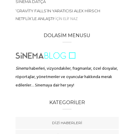
SINEMA DATÇA
‘GRAVITY FALLS’IN YARATICISI ALEX HIRSCH
IÇIN
ELIF NAZ
NETFLIX’LE ANLAŞTI!
DOLASIM MENUSU
Sinema
haberleri, vizyondakiler, fragmanlar, özel dosyalar,
röportajlar, yönetmenler ve oyuncular hakkında merak
edilenler… Sinemaya dair her şey!
KATEGORILER
DIZI HABERLERI