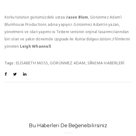
Korku türünün günümüzdeki ustası
Jason Blum
, Görünmez Adam’ı
Blumhouse Productions adına yapıyor. Görünmez Adam’ın yazarı,
yönetmeni ve idari yapımcısı Testere serisinin orijinal tasarımcılarından
biri olan ve yakın dönemde
Upgrade
ile
Ruhlar Bölgesi bölüm:3
filmlerini
yöneten
Leigh Whannell
.
ELISABETH MOSS
GÖRÜNMEZ ADAM
SIINEMA HABERLERI
Tags :
,
,
Bu Haberleri De Beğenebilirsiniz