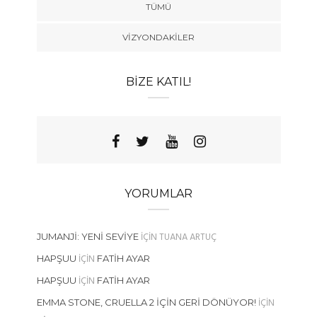
TÜMÜ
VIZYONDAKILER
BIZE KATIL!
YORUMLAR
IÇIN
TUANA ARTUÇ
JUMANJI: YENI SEVIYE
IÇIN
HAPŞUU
FATIH AYAR
IÇIN
HAPŞUU
FATIH AYAR
IÇIN
EMMA STONE, CRUELLA 2 İÇIN GERI DÖNÜYOR!