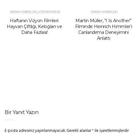
SINEMA HABERLERI
,
VIZYONDAKILER
SINEMA HABERLERI
Haftanın Vizyon Filmleri:
Martin Müller, “I Is Another”
Hayvan Çiftliği, Keloğlan ve
Filminde Heinrich Himmler’i
Daha Fazlası!
Canlandırma Deneyimini
Anlattı
Bir Yanıt Yazın
E-posta adresiniz yayınlanmayacak.
Gerekli alanlar
*
ile işaretlenmişlerdir