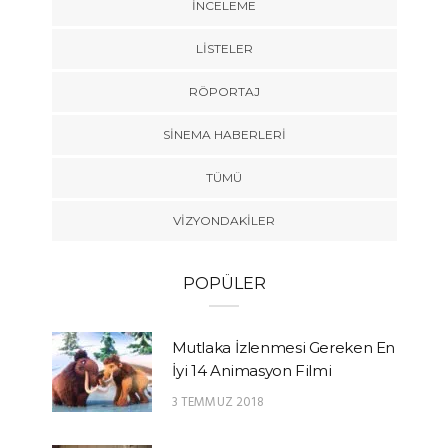
İNCELEME
LISTELER
RÖPORTAJ
SINEMA HABERLERI
TÜMÜ
VIZYONDAKILER
POPÜLER
Mutlaka İzlenmesi Gereken En
İyi 14 Animasyon Filmi
3 TEMMUZ 2018