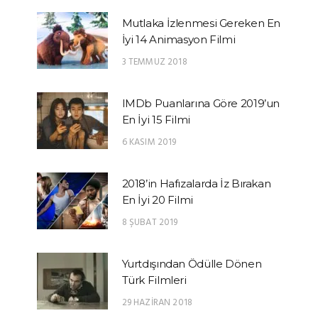
Mutlaka İzlenmesi Gereken En
İyi 14 Animasyon Filmi
3 TEMMUZ 2018
IMDb Puanlarına Göre 2019’un
En İyi 15 Filmi
6 KASIM 2019
2018’in Hafızalarda İz Bırakan
En İyi 20 Filmi
8 ŞUBAT 2019
Yurtdışından Ödülle Dönen
Türk Filmleri
29 HAZIRAN 2018