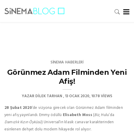
SINEMA HABERLERI
Görünmez Adam Filminden Yeni
Afiş!
YAZAR
DILEK TARHAN
13 OCAK 2020
1078 VIEWS
28 Şubat 2020
‘de vizyona girecek olan Görünmez Adam filminden
yeni afiş yayınlandı. Emmy ödüllü
Elisabeth Moss
(
Biz
, Hulu’da
Damızlık Kızın Öyküsü
) Universal’ın klasik canavar karakterinden
esinlenen dehşet dolu modern hikayede rol alıyor.