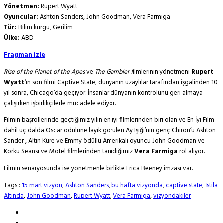
Yönetmen:
Rupert Wyatt
Oyuncular:
Ashton Sanders, John Goodman, Vera Farmiga
Tür:
Bilim kurgu, Gerilim
Ülke:
ABD
Fragman izle
Rise of the Planet of the Apes
ve
The Gambler f
ilmlerinin yönetmeni
Rupert
Wyatt
‘ın son filmi Captive State, dünyanın uzaylılar tarafından işgalinden 10
yıl sonra, Chicago’da geçiyor. İnsanlar dünyanın kontrolünü geri almaya
çalışırken işbirlikçilerle mücadele ediyor.
Filmin başrollerinde geçtiğimiz yılın en iyi filmlerinden biri olan ve En İyi Film
dahil üç dalda Oscar ödülüne layık görülen Ay Işığı’nın genç Chiron’u Ashton
Sander , Altın Küre ve Emmy ödüllü Amerikalı oyuncu John Goodman ve
Korku Seansı ve Motel filmlerinden tanıdığımız
Vera Farmiga
rol alıyor.
Filmin senaryosunda ise yönetmenle birlikte Erica Beeney imzası var.
Tags :
15 mart vizyon
,
Ashton Sanders
,
bu hafta vizyonda
,
captive state
,
İstila
Altında
,
John Goodman
,
Rupert Wyatt
,
Vera Farmiga
,
vizyondakiler