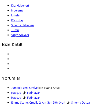
Dizi Haberleri
İnceleme
Listeler
Röportaj
Sinema Haberleri
Tümü
Vizyondakiler
Bize Katıl!
Yorumlar
Jumanji: Yeni Seviye
için
Tuana Artuç
Hapşuu
için
Fatih ayar
Hapşuu
için
Fatih ayar
Emma Stone, Cruella 2 İçin Geri Dönüyor!
için
Sinema Datça