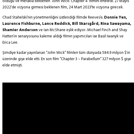
olduğu ve merakla beklenen ‘John Wick: Chapter 4’ filmini erteledi. 27 Mayıs
2022’de vizyona girmesi beklenen film, 24 Mart 2023’te vizyona girecek.
Chad Stahelski’nin yönetmenliğini üstlendiği filmde Reeves’e;
Donnie Yen,
Laurence Fishburne, Lance Reddick, Bill Skarsgård, Rina Sawayama,
Shamier Anderson
ve Ian McShane eşlik ediyor.. Michael Finch and Shay
Hatten’ın senaryosunu kaleme aldığı filmin yapımcıları ise Basil Iwanyk ve
Erica Lee.
Şimdiye kadar yayınlanan “John Wick” filmleri tüm dünyada 584.9 milyon $’ın
üzerinde gişe elde etti. En son film “Chapter 3 – Parabellum” 327 milyon $ gişe
elde etmişti.