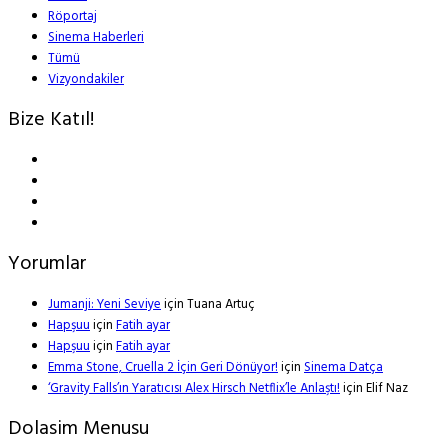
Röportaj
Sinema Haberleri
Tümü
Vizyondakiler
Bize Katıl!
Yorumlar
Jumanji: Yeni Seviye
için
Tuana Artuç
Hapşuu
için
Fatih ayar
Hapşuu
için
Fatih ayar
Emma Stone, Cruella 2 İçin Geri Dönüyor!
için
Sinema Datça
‘Gravity Falls’ın Yaratıcısı Alex Hirsch Netflix’le Anlaştı!
için
Elif Naz
Dolasim Menusu