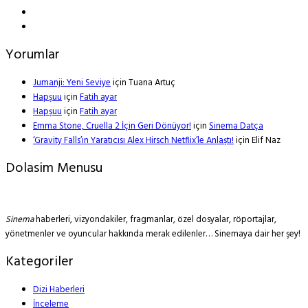
Yorumlar
Jumanji: Yeni Seviye
için
Tuana Artuç
Hapşuu
için
Fatih ayar
Hapşuu
için
Fatih ayar
Emma Stone, Cruella 2 İçin Geri Dönüyor!
için
Sinema Datça
‘Gravity Falls’ın Yaratıcısı Alex Hirsch Netflix’le Anlaştı!
için
Elif Naz
Dolasim Menusu
Sinema
haberleri, vizyondakiler, fragmanlar, özel dosyalar, röportajlar,
yönetmenler ve oyuncular hakkında merak edilenler… Sinemaya dair her şey!
Kategoriler
Dizi Haberleri
İnceleme