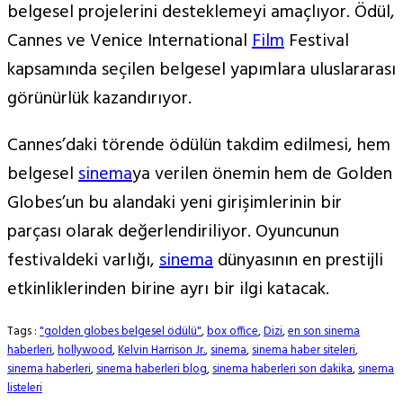
belgesel projelerini desteklemeyi amaçlıyor. Ödül,
Cannes ve Venice International
Film
Festival
kapsamında seçilen belgesel yapımlara uluslararası
görünürlük kazandırıyor.
Cannes’daki törende ödülün takdim edilmesi, hem
belgesel
sinema
ya verilen önemin hem de Golden
Globes’un bu alandaki yeni girişimlerinin bir
parçası olarak değerlendiriliyor. Oyuncunun
festivaldeki varlığı,
sinema
dünyasının en prestijli
etkinliklerinden birine ayrı bir ilgi katacak.
Tags :
"golden globes belgesel ödülü"
,
box office
,
Dizi
,
en son sinema
haberleri
,
hollywood
,
Kelvin Harrison Jr.
,
sinema
,
sinema haber siteleri
,
sinema haberleri
,
sinema haberleri blog
,
sinema haberleri son dakika
,
sinema
listeleri