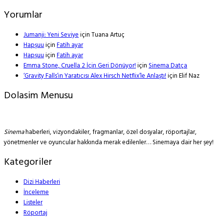
Yorumlar
Jumanji: Yeni Seviye
için
Tuana Artuç
Hapşuu
için
Fatih ayar
Hapşuu
için
Fatih ayar
Emma Stone, Cruella 2 İçin Geri Dönüyor!
için
Sinema Datça
‘Gravity Falls’ın Yaratıcısı Alex Hirsch Netflix’le Anlaştı!
için
Elif Naz
Dolasim Menusu
Sinema
haberleri, vizyondakiler, fragmanlar, özel dosyalar, röportajlar,
yönetmenler ve oyuncular hakkında merak edilenler… Sinemaya dair her şey!
Kategoriler
Dizi Haberleri
İnceleme
Listeler
Röportaj