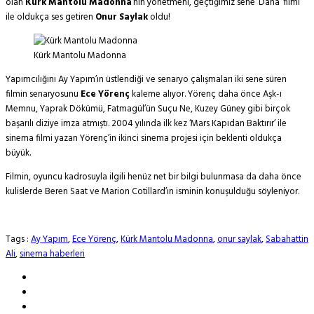
olan
Kürk Mantolu Madonna
‘nın yönetmeni, geçtiğimiz sene ‘Daha’ filmi
ile oldukça ses getiren
Onur Saylak
oldu!
Kürk Mantolu Madonna
Yapımcılığını Ay Yapım’ın üstlendiği ve senaryo çalışmaları iki sene süren
filmin senaryosunu
Ece Yörenç
kaleme alıyor. Yörenç daha önce Aşk-ı
Memnu, Yaprak Dökümü, Fatmagül’ün Suçu Ne, Kuzey Güney gibi birçok
başarılı diziye imza atmıştı. 2004 yılında ilk kez ‘Mars Kapıdan Baktırır’ ile
sinema filmi yazan Yörenç’in ikinci sinema projesi için beklenti oldukça
büyük.
Filmin, oyuncu kadrosuyla ilgili henüz net bir bilgi bulunmasa da daha önce
kulislerde Beren Saat ve Marion Cotillard’ın isminin konuşulduğu söyleniyor.
Tags :
Ay Yapım
,
Ece Yörenç
,
Kürk Mantolu Madonna
,
onur saylak
,
Sabahattin
Ali
,
sinema haberleri