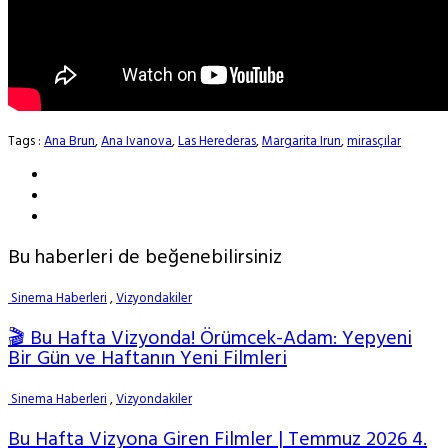
Tags :
Ana Brun
,
Ana Ivanova
,
Las Herederas
,
Margarita Irun
,
mirasçılar
Bu haberleri de beğenebilirsiniz
Sinema Haberleri
,
Vizyondakiler
🎬 Bu Hafta Vizyonda! Örümcek-Adam: Yepyeni
Bir Gün ve Haftanın Yeni Filmleri
Sinema Haberleri
,
Vizyondakiler
Bu Hafta Vizyona Giren Filmler | Temmuz 2026 4.