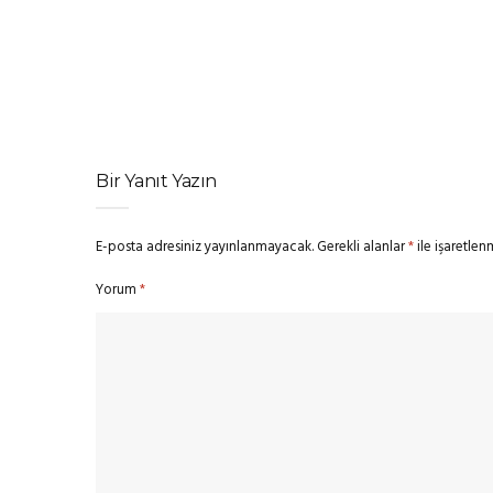
SIN
‘Barbie’ Devam Filmi Çıkmaza Girdi: David Zaslav, R
Bir Yanıt Yazın
E-posta adresiniz yayınlanmayacak.
Gerekli alanlar
*
ile işaretlen
Yorum
*