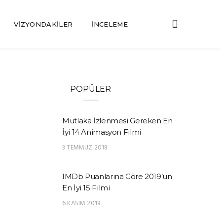
VIZYONDAKILER
İNCELEME
POPÜLER
Mutlaka İzlenmesi Gereken En
İyi 14 Animasyon Filmi
3 TEMMUZ 2018
IMDb Puanlarına Göre 2019’un
En İyi 15 Filmi
6 KASIM 2019