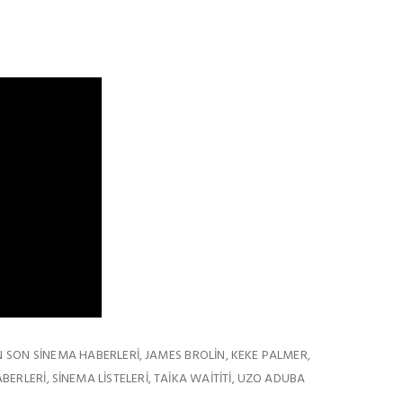
N SON SINEMA HABERLERI
JAMES BROLIN
KEKE PALMER
,
,
,
BERLERI
SINEMA LISTELERI
TAIKA WAITITI
UZO ADUBA
,
,
,