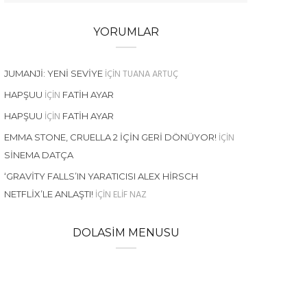
YORUMLAR
IÇIN
TUANA ARTUÇ
JUMANJI: YENI SEVIYE
IÇIN
HAPŞUU
FATIH AYAR
IÇIN
HAPŞUU
FATIH AYAR
IÇIN
EMMA STONE, CRUELLA 2 İÇIN GERI DÖNÜYOR!
SINEMA DATÇA
‘GRAVITY FALLS’IN YARATICISI ALEX HIRSCH
IÇIN
ELIF NAZ
NETFLIX’LE ANLAŞTI!
DOLASIM MENUSU