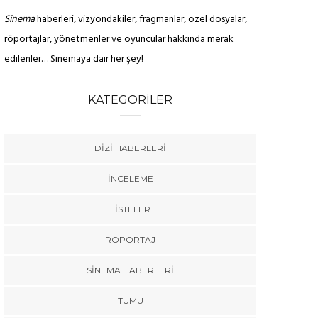
Sinema
haberleri, vizyondakiler, fragmanlar, özel dosyalar,
röportajlar, yönetmenler ve oyuncular hakkında merak
edilenler… Sinemaya dair her şey!
KATEGORILER
DIZI HABERLERI
İNCELEME
LISTELER
RÖPORTAJ
SINEMA HABERLERI
TÜMÜ