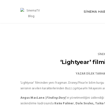
SINEMA HA
SINE
‘Lightyear’ fil
YAZAR
DILEK TARH
‘Lightyear’ filminden yeni fragman. Disney/Pixar’ın bilim kurgu
serisinin sevilen karakterlerinden Buzz
Lightyear
‘ın hikayesini 
Angus MacLane
(
Finding Dory
)’ın yönetmenliğini üstlendiğ
seslendirme kadrosunda
Keke Palmer
,
Dale Soules,
Taika 