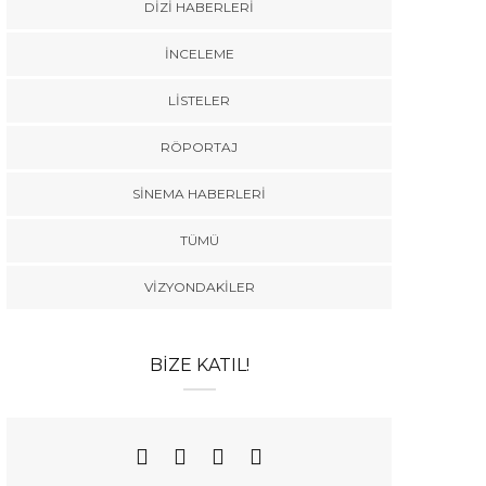
DIZI HABERLERI
İNCELEME
LISTELER
RÖPORTAJ
SINEMA HABERLERI
TÜMÜ
VIZYONDAKILER
BIZE KATIL!