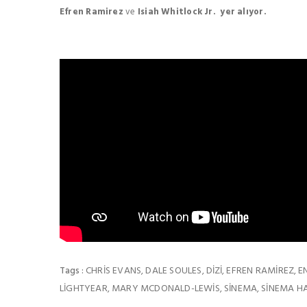
Efren Ramirez
ve
Isiah Whitlock Jr. yer alıyor.
CHRIS EVANS
DALE SOULES
DIZI
EFREN RAMIREZ
E
Tags :
,
,
,
,
LIGHTYEAR
MARY MCDONALD-LEWIS
SINEMA
SINEMA HA
,
,
,