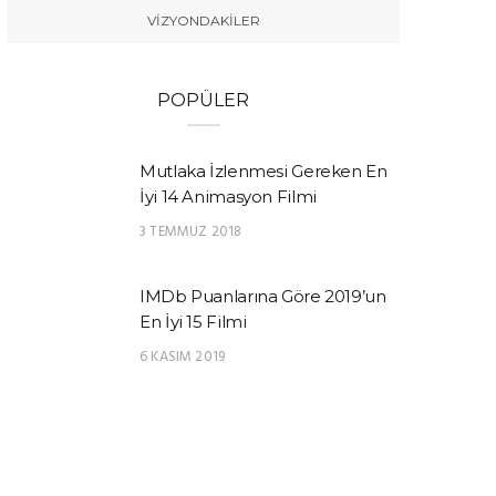
VIZYONDAKILER
POPÜLER
Mutlaka İzlenmesi Gereken En
İyi 14 Animasyon Filmi
3 TEMMUZ 2018
IMDb Puanlarına Göre 2019’un
En İyi 15 Filmi
6 KASIM 2019