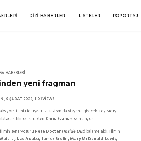
BERLERI
DIZI HABERLERI
LISTELER
RÖPORTAJ
MA HABERLERI
minden yeni fragman
AN
9 ŞUBAT 2022
1101 VIEWS
 aksiyorn filmi Lightyear 17 Haziran’da vizyona girecek. Toy Story
anlatacak filmde karakteri
Chris Evans
seslendiriyor.
i filmin senaryosunu
Pete Docter
(
Inside Out
) kaleme aldı. Filmin
Waititi, Uzo Aduba, James Brolin, Mary McDonald-Lewis,