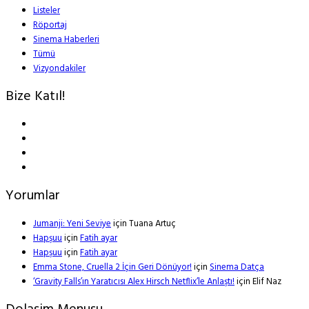
Listeler
Röportaj
Sinema Haberleri
Tümü
Vizyondakiler
Bize Katıl!
Yorumlar
Jumanji: Yeni Seviye
için
Tuana Artuç
Hapşuu
için
Fatih ayar
Hapşuu
için
Fatih ayar
Emma Stone, Cruella 2 İçin Geri Dönüyor!
için
Sinema Datça
‘Gravity Falls’ın Yaratıcısı Alex Hirsch Netflix’le Anlaştı!
için
Elif Naz