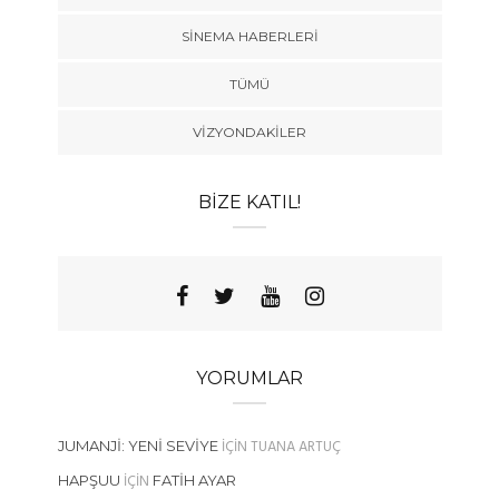
SINEMA HABERLERI
TÜMÜ
VIZYONDAKILER
BIZE KATIL!
YORUMLAR
IÇIN
TUANA ARTUÇ
JUMANJI: YENI SEVIYE
IÇIN
HAPŞUU
FATIH AYAR