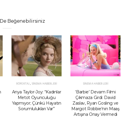
De Beğenebilirsiniz
RÖPORTAJ
,
SINEMA HABERLERI
SINEMA HABERLERI
n
Anya Taylor-Joy: “Kadınlar
‘Barbie’ Devam Filmi
Metot Oyunculuğu
Çıkmaza Girdi: David
Yapmıyor; Çünkü Hayatın
Zaslav, Ryan Gosling ve
Sorumlulukları Var”
Margot Robbie’nin Maaş
Artışına Onay Vermedi