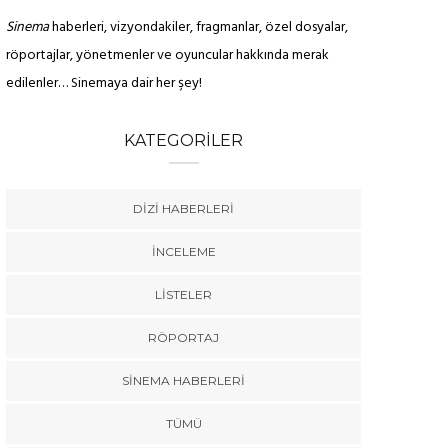
Sinema
haberleri, vizyondakiler, fragmanlar, özel dosyalar,
röportajlar, yönetmenler ve oyuncular hakkında merak
edilenler… Sinemaya dair her şey!
KATEGORILER
DIZI HABERLERI
İNCELEME
SINEMA HABERLERI
SINEMA HABERLERI
RÖPORTA
LISTELER
Brittany Snow, Sydney
Çatalca Film Festivali’nin
Anya Tay
Sweeney’li The
Kısa Film Yarışması
Meto
RÖPORTAJ
Housemaid’s Secret
finalistleri belli oldu
Yapmıyo
Kadrosuna Katıldı
Sorum
SINEMA HABERLERI
TÜMÜ