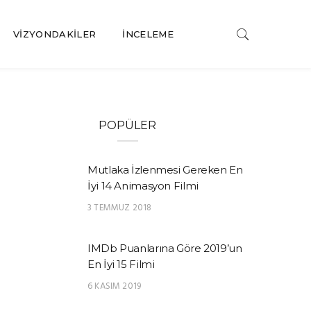
VIZYONDAKILER
İNCELEME
POPÜLER
Mutlaka İzlenmesi Gereken En
İyi 14 Animasyon Filmi
3 TEMMUZ 2018
IMDb Puanlarına Göre 2019’un
En İyi 15 Filmi
6 KASIM 2019