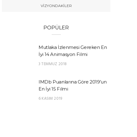
VIZYONDAKILER
POPÜLER
Mutlaka İzlenmesi Gereken En
İyi 14 Animasyon Filmi
3 TEMMUZ 2018
IMDb Puanlarına Göre 2019’un
En İyi 15 Filmi
6 KASIM 2019