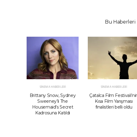
Bu Haberleri 
ERI
SINEMA HABERLERI
SINEMA HABERLERI
 Filmi
Brittany Snow, Sydney
Çatalca Film Festivali’ni
 David
Sweeney’li The
Kısa Film Yarışması
sling ve
Housemaid’s Secret
finalistleri belli oldu
nin Maaş
Kadrosuna Katıldı
Vermedi