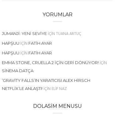
YORUMLAR
IÇIN
TUANA ARTUÇ
JUMANJI: YENI SEVIYE
IÇIN
HAPŞUU
FATIH AYAR
IÇIN
HAPŞUU
FATIH AYAR
IÇIN
EMMA STONE, CRUELLA 2 İÇIN GERI DÖNÜYOR!
SINEMA DATÇA
‘GRAVITY FALLS’IN YARATICISI ALEX HIRSCH
IÇIN
ELIF NAZ
NETFLIX’LE ANLAŞTI!
DOLASIM MENUSU