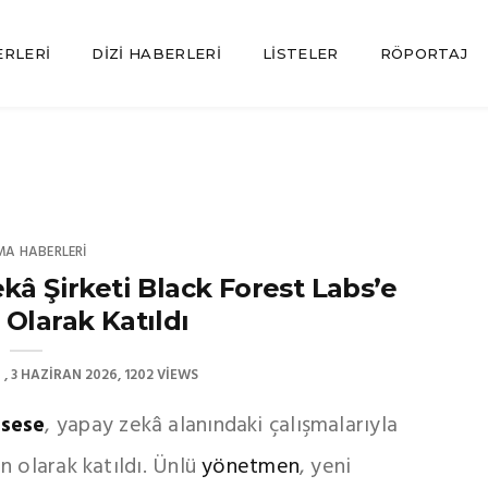
ERLERI
DIZI HABERLERI
LISTELER
RÖPORTAJ
MA HABERLERI
kâ Şirketi Black Forest Labs’e
Olarak Katıldı
N
3 HAZIRAN 2026
1202 VIEWS
rsese
, yapay zekâ alanındaki çalışmalarıyla
n olarak katıldı. Ünlü
yönetmen
, yeni