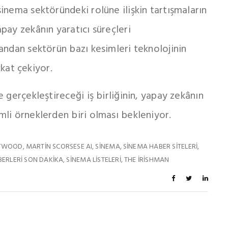
inema sektöründeki rolüne ilişkin tartışmaların
pay zekânın yaratıcı süreçleri
andan sektörün bazı kesimleri teknolojinin
kkat çekiyor.
e gerçekleştireceği iş birliğinin, yapay zekânın
li örneklerden biri olması bekleniyor.
YWOOD
MARTIN SCORSESE AI
SINEMA
SINEMA HABER SITELERI
,
,
,
,
ERLERI SON DAKIKA
SINEMA LISTELERI
THE IRISHMAN
,
,