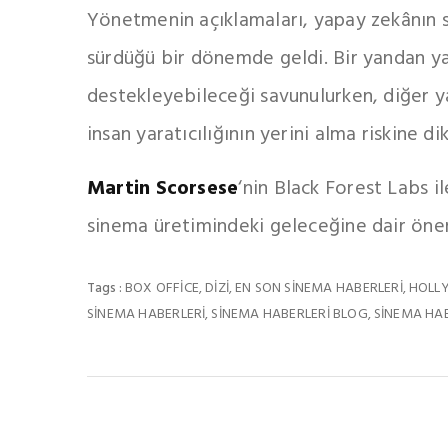
Yönetmenin açıklamaları, yapay zekânın s
sürdüğü bir dönemde geldi. Bir yandan ya
destekleyebileceği savunulurken, diğer y
insan yaratıcılığının yerini alma riskine di
Martin Scorsese
‘nin Black Forest Labs il
sinema üretimindeki geleceğine dair önem
BOX OFFICE
DIZI
EN SON SINEMA HABERLERI
HOLL
Tags :
,
,
,
SINEMA HABERLERI
SINEMA HABERLERI BLOG
SINEMA HAB
,
,