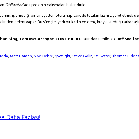
lan
‘Stillwater’
adlı projenin çalışmaları hızlandırıldı.
ın, işlemediği bir cinayetten ötürü hapisanede tutulan kızını ziyaret etmek üzere M
in elinden geleni yapar. Bu süreçte, yerli bir kadın ve genç kızıyla kurduğu arkadaş
athan King, Tom McCarthy
ve
Steve Golin
tarafından üretilecek.
Jeff Skoll
v
freda
,
Matt Damon
,
Noe Debre
,
spotlight
,
Steve Golin
,
Stillwater
,
Thomas Bidega
ve Daha Fazlası!