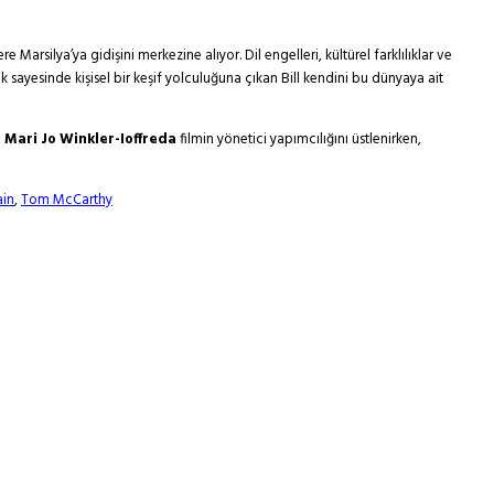
arsilya’ya gidişini merkezine alıyor. Dil engelleri, kültürel farklılıklar ve
lık sayesinde kişisel bir keşif yolculuğuna çıkan Bill kendini bu dünyaya ait
e
Mari Jo Winkler-Ioffreda
filmin yönetici yapımcılığını üstlenirken,
in
,
Tom McCarthy