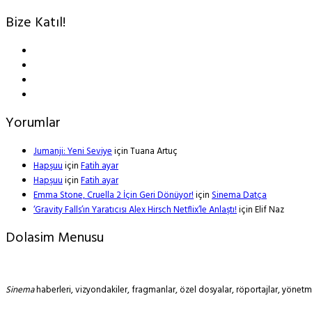
Bize Katıl!
Yorumlar
Jumanji: Yeni Seviye
için
Tuana Artuç
Hapşuu
için
Fatih ayar
Hapşuu
için
Fatih ayar
Emma Stone, Cruella 2 İçin Geri Dönüyor!
için
Sinema Datça
‘Gravity Falls’ın Yaratıcısı Alex Hirsch Netflix’le Anlaştı!
için
Elif Naz
Dolasim Menusu
Sinema
haberleri, vizyondakiler, fragmanlar, özel dosyalar, röportajlar, yöne