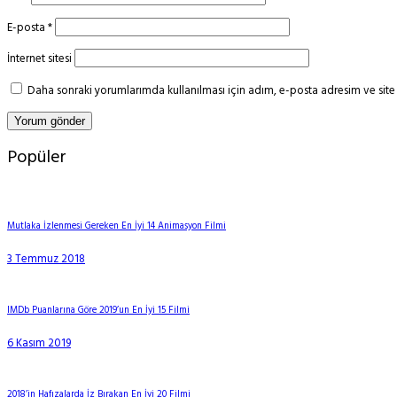
E-posta
*
İnternet sitesi
Daha sonraki yorumlarımda kullanılması için adım, e-posta adresim ve site 
Popüler
Mutlaka İzlenmesi Gereken En İyi 14 Animasyon Filmi
3 Temmuz 2018
IMDb Puanlarına Göre 2019’un En İyi 15 Filmi
6 Kasım 2019
2018’in Hafızalarda İz Bırakan En İyi 20 Filmi