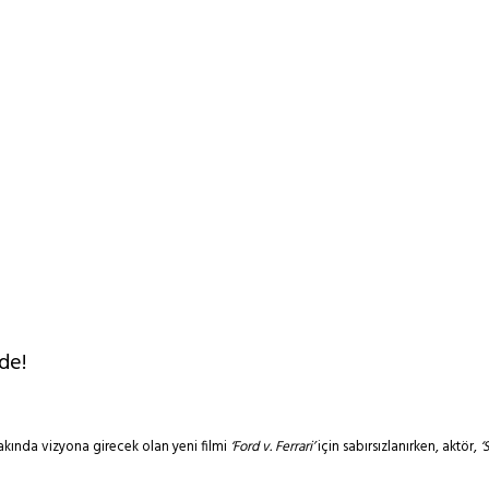
de!
akında vizyona girecek olan yeni filmi
‘Ford v. Ferrari’
için sabırsızlanırken, aktör,
‘