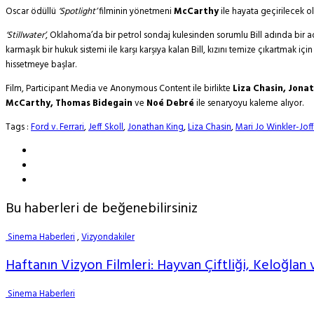
Oscar ödüllü
‘Spotlight’
filminin yönetmeni
McCarthy
ile hayata geçirilecek o
‘Stillwater’
, Oklahoma’da bir petrol sondaj kulesinden sorumlu Bill adında bir adam
karmaşık bir hukuk sistemi ile karşı karşıya kalan Bill, kızını temize çıkartmak iç
hissetmeye başlar.
Film, Participant Media ve Anonymous Content ile birlikte
Liza Chasin, Jon
McCarthy, Thomas Bidegain
ve
Noé Debré
ile senaryoyu kaleme alıyor.
Tags :
Ford v. Ferrari
,
Jeff Skoll
,
Jonathan King
,
Liza Chasin
,
Mari Jo Winkler-Jof
Bu haberleri de beğenebilirsiniz
Sinema Haberleri
,
Vizyondakiler
Haftanın Vizyon Filmleri: Hayvan Çiftliği, Keloğlan 
Sinema Haberleri