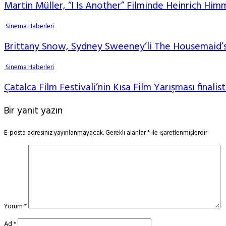
Martin Müller, “I Is Another” Filminde Heinrich Him
Sinema Haberleri
Brittany Snow, Sydney Sweeney’li The Housemaid’s
Sinema Haberleri
Çatalca Film Festivali’nin Kısa Film Yarışması finalist
Bir yanıt yazın
E-posta adresiniz yayınlanmayacak.
Gerekli alanlar
*
ile işaretlenmişlerdir
Yorum
*
Ad
*