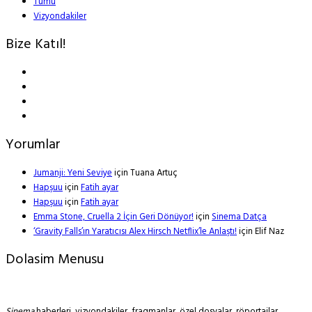
Tümü
Vizyondakiler
Bize Katıl!
Yorumlar
Jumanji: Yeni Seviye
için
Tuana Artuç
Hapşuu
için
Fatih ayar
Hapşuu
için
Fatih ayar
Emma Stone, Cruella 2 İçin Geri Dönüyor!
için
Sinema Datça
‘Gravity Falls’ın Yaratıcısı Alex Hirsch Netflix’le Anlaştı!
için
Elif Naz
Dolasim Menusu
Sinema
haberleri, vizyondakiler, fragmanlar, özel dosyalar, röportajlar,