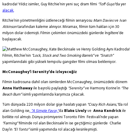
kadroda! Yıldız isimler, Guy Ritchie’nin yeni suç dram filmi
“Toff Guys”
da yer
alacak.
Ritchie’nin yönetmenliğini üstleneceği filmin senaryosu
Marn Davies
ve
Ivan
Atkinson
tarafından kaleme alınıyor. Miramax, filmin tüm hakları için 30
milyon dolar ödemişti. Filmin çekimleri önümüzdeki günlerde İngiltere’de
başlayacak.
Filmin, Ritchie’nin
“Lock, Stock and Two Smoking Barrels”
ve
“Snatch”
yapımlarındaki gibi yüksek tempolu gangster filmi olması bekleniyor.
McConaughey’i Serenity’de izleyeceğiz
Filmin kadrosuna dahil olan isimlerden McConaughey, önümüzdeki dönem
Anne Hathaway
ile başrolü paylaştığı
“Serenity”
ve Harmony Korine’ın
“The
Beach Bum”
isimli yapımlarında karşımıza çıkacak.
Tüm dünyada 220 milyon dolar gişe hasılatı yapan
“Crazy Rich Asians,”
da rol
alan Golding ise,
“A Simple Favor,”
da
Blake Lively
ve
Anna Kendrick
ile
birlikte rol almıştı. Dünya prömiyerini Toronto Film Festivali’nde yapan
“Farming”
filminde rol alan Beckinsale’in ise geçtiğimiz günlerde Charlie
Day’in
“El Tonto”
isimli yapımında rol alacağı kesinleşmişti.