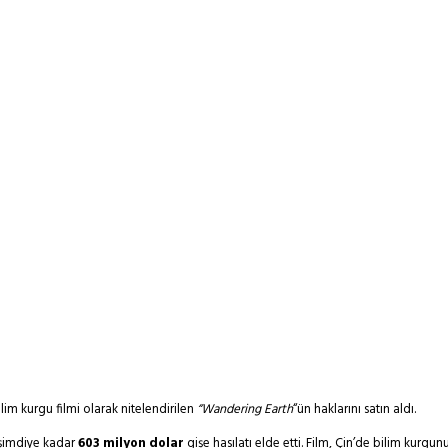
ilim kurgu filmi olarak nitelendirilen
“Wandering Earth
“ün haklarını satın aldı.
 şimdiye kadar
603 milyon dolar
gişe hasılatı elde etti. Film, Çin’de bilim kurgu