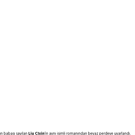
nun babası sayılan
Liu CIxin
‘in aynı isimli romanından beyaz perdeye uyarlandı.