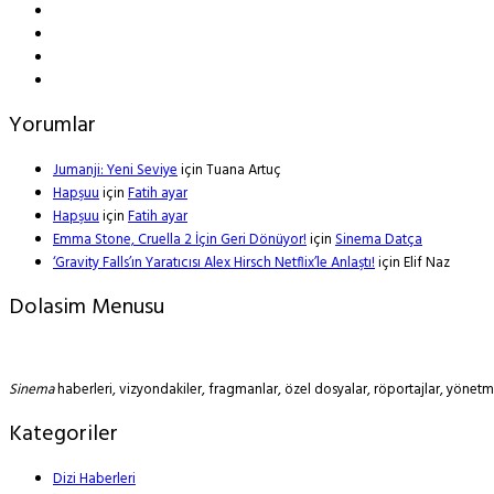
Yorumlar
Jumanji: Yeni Seviye
için
Tuana Artuç
Hapşuu
için
Fatih ayar
Hapşuu
için
Fatih ayar
Emma Stone, Cruella 2 İçin Geri Dönüyor!
için
Sinema Datça
‘Gravity Falls’ın Yaratıcısı Alex Hirsch Netflix’le Anlaştı!
için
Elif Naz
Dolasim Menusu
Sinema
haberleri, vizyondakiler, fragmanlar, özel dosyalar, röportajlar, yöne
Kategoriler
Dizi Haberleri