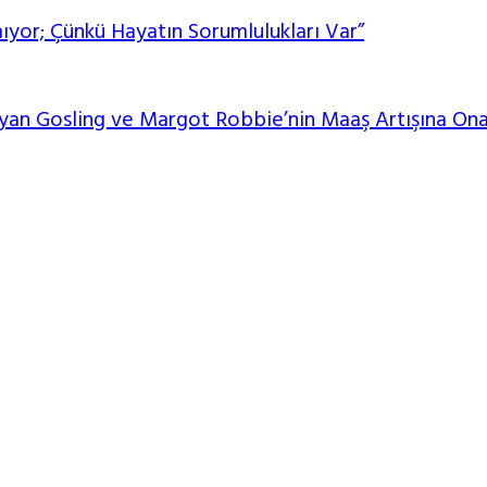
yor; Çünkü Hayatın Sorumlulukları Var”
 Ryan Gosling ve Margot Robbie’nin Maaş Artışına O