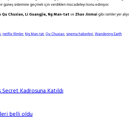
 bir güneş sistemine geçmek için verdikleri mücadeleyi konu ediniyor.
da
Qu Chuxiao, Li Guangjie, Ng Man-tat
ve
Zhao Jinmai
gibi isimler yer alıyo
x
,
netflix filmler
,
Ng Man-tat
,
Qu Chuxiao
,
sinema haberleri
,
Wandering Earth
 Secret Kadrosuna Katıldı
leri belli oldu