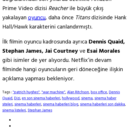
Prime Video dizisi
Reacher
ile büyük çıkış
yakalayan
oyuncu
, daha önce
Titans
dizisinde Hank
Hall/Hawk karakterini canlandırmıştı.
İlk filmin oyuncu kadrosunda ayrıca
Dennis Quaid,
Stephan James, Jai Courtney
ve
Esai Morales
gibi isimler de yer alıyordu. Netflix’in devam
filminde hangi oyuncuların geri döneceğine ilişkin
açıklama yapması bekleniyor.
Tags :
"patrich hughes"
,
"war machine"
,
Alan Ritchson
,
box office
,
Dennis
Quaid
,
Dizi
,
en son sinema haberleri
,
hollywood
,
sinema
,
sinema haber
siteleri
,
sinema haberleri
,
sinema haberleri blog
,
sinema haberleri son dakika
,
sinema listeleri
,
Stephan James