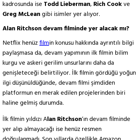
kadrosunda ise
Todd Lieberman
,
Rich Cook
ve
Greg McLean
gibi isimler yer alıyor.
Alan Ritchson devam filminde yer alacak mı?
Netflix henüz
film
in konusu hakkında ayrıntılı bilgi
paylaşmasa da, devam yapımının ilk filmin bilim
kurgu ve askeri gerilim unsurlarını daha da
genişleteceği belirtiliyor. İlk filmin gördüğü yoğun
ilgi düşünüldüğünde, devam filmi şimdiden
platformun en merak edilen projelerinden biri
haline gelmiş durumda.
İlk filmin yıldızı A
lan Ritchson
‘ın devam filminde
yer alıp almayacağı ise henüz resmen
doğrulanmadı. Son yıllarda özellikle Amazon