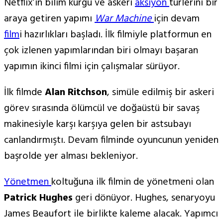
Netflix’in bilim kurgu ve askeri
aksiyon
türlerini bir
araya getiren yapımı
War Machine
için devam
film
i hazırlıkları başladı. İlk filmiyle platformun en
çok izlenen yapımlarından biri olmayı başaran
yapımın ikinci filmi için çalışmalar sürüyor.
İlk filmde
Alan Ritchson
, simüle edilmiş bir askeri
görev sırasında ölümcül ve doğaüstü bir savaş
makinesiyle karşı karşıya gelen bir astsubayı
canlandırmıştı. Devam filminde oyuncunun yeniden
başrolde yer alması bekleniyor.
Yönetmen
koltuğuna ilk filmin de yönetmeni olan
Patrick Hughes
geri dönüyor. Hughes, senaryoyu
James Beaufort ile birlikte kaleme alacak. Yapımcı