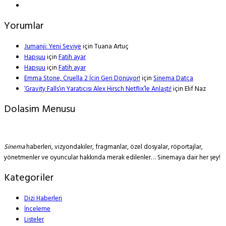
Yorumlar
Jumanji: Yeni Seviye
için
Tuana Artuç
Hapşuu
için
Fatih ayar
Hapşuu
için
Fatih ayar
Emma Stone, Cruella 2 İçin Geri Dönüyor!
için
Sinema Datça
‘Gravity Falls’ın Yaratıcısı Alex Hirsch Netflix’le Anlaştı!
için
Elif Naz
Dolasim Menusu
Sinema
haberleri, vizyondakiler, fragmanlar, özel dosyalar, röportajlar,
yönetmenler ve oyuncular hakkında merak edilenler… Sinemaya dair her şey!
Kategoriler
Dizi Haberleri
İnceleme
Listeler