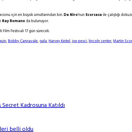
 sezonu için en büyük umutlarından biri.
De Niro
‘nun
Scorsese
ile çalıştığı doku
e
Ray Romano
da bulunuyor.
Film Festivali 17 gün sürecek.
quin
,
Bobby Cannavale
,
gala
,
Harvey Keitel
,
joe pesci
,
lincoln center
,
Martin Sco
 Secret Kadrosuna Katıldı
leri belli oldu