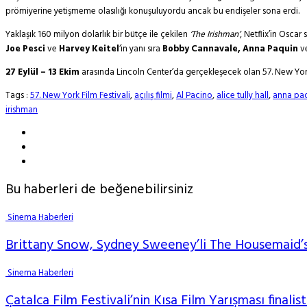
prömiyerine yetişmeme olasılığı konuşuluyordu ancak bu endişeler sona erdi.
Yaklaşık 160 milyon dolarlık bir bütçe ile çekilen
‘The Irishman’
, Netflix’in Oscar
Joe Pesci
ve
Harvey Keitel
‘in yanı sıra
Bobby Cannavale, Anna Paquin
v
27 Eylül – 13 Ekim
arasında Lincoln Center’da gerçekleşecek olan 57. New York 
Tags :
57. New York Film Festivali
,
açılış filmi
,
Al Pacino
,
alice tully hall
,
anna pa
irishman
Bu haberleri de beğenebilirsiniz
Sinema Haberleri
Brittany Snow, Sydney Sweeney’li The Housemaid’s
Sinema Haberleri
Çatalca Film Festivali’nin Kısa Film Yarışması finalist