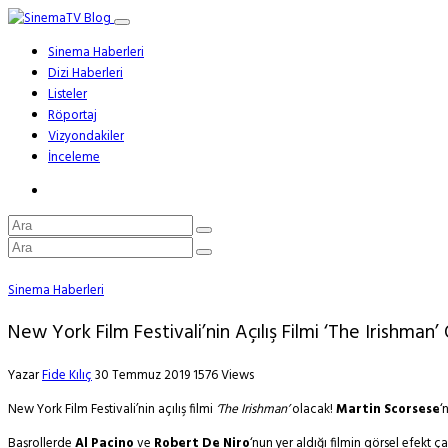
Sinema Haberleri
Dizi Haberleri
Listeler
Röportaj
Vizyondakiler
İnceleme
Sinema Haberleri
New York Film Festivali’nin Açılış Filmi ‘The Irishman’
Yazar
Fide Kılıç
30 Temmuz 2019
1576 Views
New York Film Festivali’nin açılış filmi
‘The Irishman’
olacak!
Martin Scorsese
‘
Başrollerde
Al Pacino
ve
Robert De Niro
‘nun yer aldığı filmin görsel efekt ç