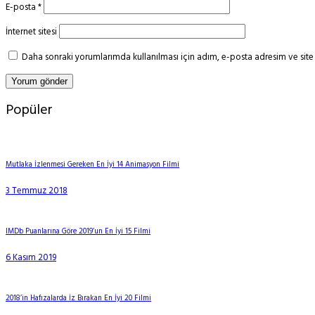
E-posta
*
İnternet sitesi
Daha sonraki yorumlarımda kullanılması için adım, e-posta adresim ve site 
Popüler
Mutlaka İzlenmesi Gereken En İyi 14 Animasyon Filmi
3 Temmuz 2018
IMDb Puanlarına Göre 2019’un En İyi 15 Filmi
6 Kasım 2019
2018’in Hafızalarda İz Bırakan En İyi 20 Filmi