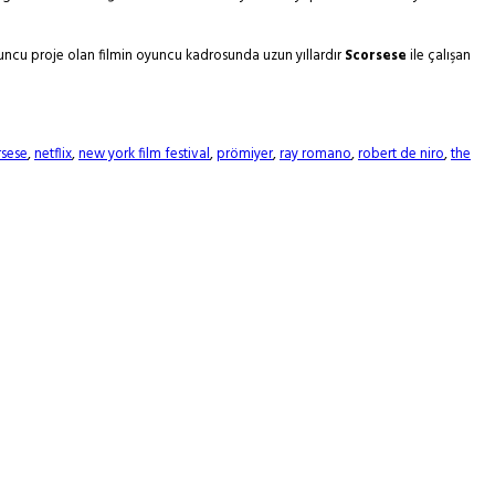
zuncu proje olan filmin oyuncu kadrosunda uzun yıllardır
Scorsese
ile çalışan
rsese
,
netflix
,
new york film festival
,
prömiyer
,
ray romano
,
robert de niro
,
the