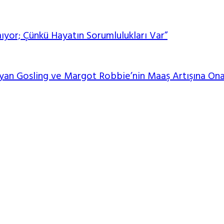
yor; Çünkü Hayatın Sorumlulukları Var”
 Ryan Gosling ve Margot Robbie’nin Maaş Artışına O