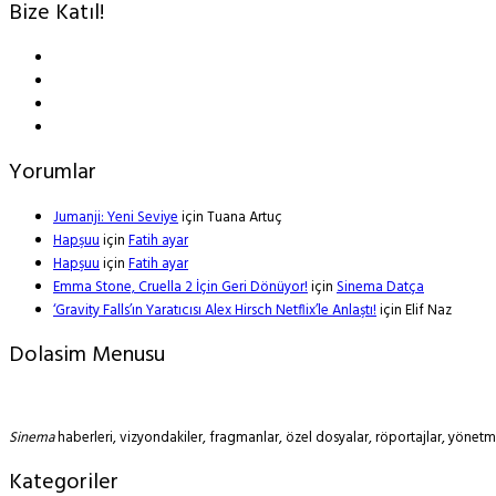
Bize Katıl!
Yorumlar
Jumanji: Yeni Seviye
için
Tuana Artuç
Hapşuu
için
Fatih ayar
Hapşuu
için
Fatih ayar
Emma Stone, Cruella 2 İçin Geri Dönüyor!
için
Sinema Datça
‘Gravity Falls’ın Yaratıcısı Alex Hirsch Netflix’le Anlaştı!
için
Elif Naz
Dolasim Menusu
Sinema
haberleri, vizyondakiler, fragmanlar, özel dosyalar, röportajlar, yöne
Kategoriler