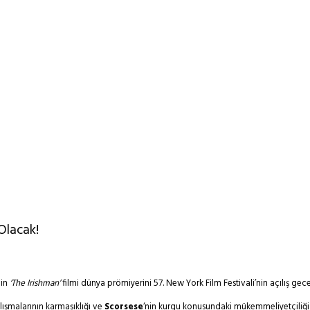
 Olacak!
nin
‘The Irishman’
filmi dünya prömiyerini 57. New York Film Festivali’nin açılış ge
alışmalarının karmaşıklığı ve
Scorsese
‘nin kurgu konusundaki mükemmeliyetçiliği 