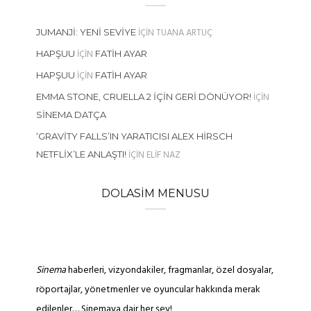
IÇIN
TUANA ARTUÇ
JUMANJI: YENI SEVIYE
IÇIN
HAPŞUU
FATIH AYAR
IÇIN
HAPŞUU
FATIH AYAR
IÇIN
EMMA STONE, CRUELLA 2 İÇIN GERI DÖNÜYOR!
SINEMA DATÇA
‘GRAVITY FALLS’IN YARATICISI ALEX HIRSCH
IÇIN
ELIF NAZ
NETFLIX’LE ANLAŞTI!
DOLASIM MENUSU
Sinema
haberleri, vizyondakiler, fragmanlar, özel dosyalar,
röportajlar, yönetmenler ve oyuncular hakkında merak
edilenler… Sinemaya dair her şey!