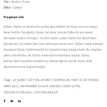
Tür:
Gerilim, Dram
Ülke:
Türkiye
Fragman izle
Dilber, Dylan ve Mürtüz’ün yolları geçirdikleri bir kaza sonucu kesişir.
New York’lu fotoğrafçı Dylan, bir kaza sonrası Dilber’in kocasının
ölümüne neden olmuştur. Vicdan azabı çeken Dylan, bu durumdan
kurtulmak için Dilber’den özür dilemeye karar verir. Dilber’i takip etmeye
başlayan Dylan, beklenmedik bir durumla karşı karşıya kalır. Bu olaylara
şahit olan Mürtüz ile Dylan arasında kovalamaca başlar. Dylan,
Mürtüz’den kaçarken kendini hiç istemediği bir yerde bulur. Artık
düşmanın evine hapsolmuştur.
22 ŞUBAT VIZYON
AHMET YILDIRIM
BU HAFTA VIZYONDA
Tags :
,
,
,
MINE KILIÇ
MUAMMER KOÇAK
RAFAEL CEMO ÇETIN
,
,
,
SERDAR GÖZELEKLI
VIZYONDAKILER
,