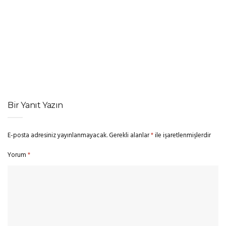
SINEMA HABERLERI
Brittany Snow, Sydney Sweeney’li The Housemaid’s Secret
Kadrosuna Katıldı
SINEMA HABERLERI
Çatalca Film Festivali’nin Kısa Film Yarışması finalistleri belli oldu
Bir Yanıt Yazın
E-posta adresiniz yayınlanmayacak.
Gerekli alanlar
*
ile işaretlenmişlerdir
Yorum
*