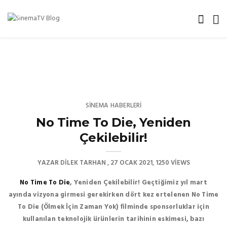
SINEMA HABERLERI
No Time To Die, Yeniden
Çekilebilir!
YAZAR
DILEK TARHAN
27 OCAK 2021
1250 VIEWS
No Time To Die
, Yeniden Çekilebilir! Geçtiğimiz yıl mart
ayında vizyona girmesi gerekirken dört kez ertelenen No Time
To Die (Ölmek İçin Zaman Yok) filminde sponsorluklar için
kullanılan teknolojik ürünlerin tarihinin eskimesi, bazı