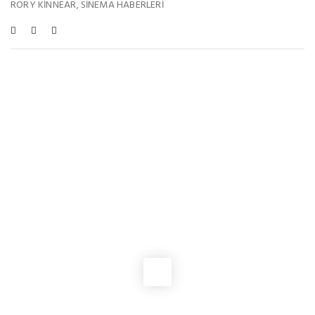
RORY KINNEAR
SINEMA HABERLERI
,
Bu Haberleri De Beğenebilirsiniz
SINEMA HABERLERI
,
VIZYONDAKILER
Haftanın Vizyon Filmleri: Hayvan Çiftliği, Keloğlan ve Daha
Fazlası!
SINEMA HABERLERI
Martin Müller, “I Is Another” Filminde Heinrich Himmler’i
Canlandırma Deneyimini Anlattı