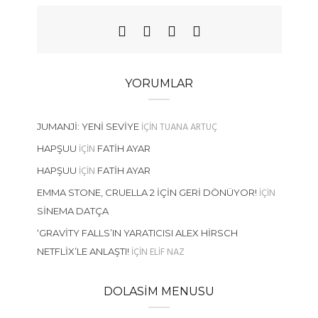
YORUMLAR
IÇIN
TUANA ARTUÇ
JUMANJI: YENI SEVIYE
IÇIN
HAPŞUU
FATIH AYAR
IÇIN
HAPŞUU
FATIH AYAR
IÇIN
EMMA STONE, CRUELLA 2 İÇIN GERI DÖNÜYOR!
SINEMA DATÇA
‘GRAVITY FALLS’IN YARATICISI ALEX HIRSCH
IÇIN
ELIF NAZ
NETFLIX’LE ANLAŞTI!
DOLASIM MENUSU