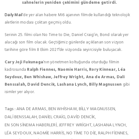
sahnelerin yeniden çekimini gündeme getirdi.
Daily Mail
‘de yer alan habere MI6 ajanının filmde kullandığı teknolojik
aletlerin modası çoktan geçmiş oldu.
Serinin 25. filmi olan No Time to Die, Daniel Craig’in, Bond olarak yer
alacağı son film olacak. Geçtiğimiz günlerde açıklanan son vizyon
tarihine göre film 8 Ekim 2021
’
de vizyonda seyircisiyle buluşacak.
Cary Joji Fukunaga
‘nın yönetmen koltuğunda oturduğu filmin
kadrosunda
Ralph Fiennes, Naomie Harris, Rory Kinnear, Léa
Seydoux, Ben Whishaw, Jeffrey Wright, Ana de Armas, Dali
Benssalah, David Dencik, Lashana Lynch, Billy Magnussen
gibi
isimler yer alıyor.
ANA DE ARMAS
BEN WHISHAW
BILLY MAGNUSSEN
Tags :
,
,
,
DALI BENSSALAH
DANIEL CRAIG
DAVID DENCIK
,
,
,
EN SON SINEMA HABERLERI
JEFFREY WRIGHT
LASHANA LYNCH
,
,
,
LÉA SEYDOUX
NAOMIE HARRIS
NO TIME TO DIE
RALPH FIENNES
,
,
,
,