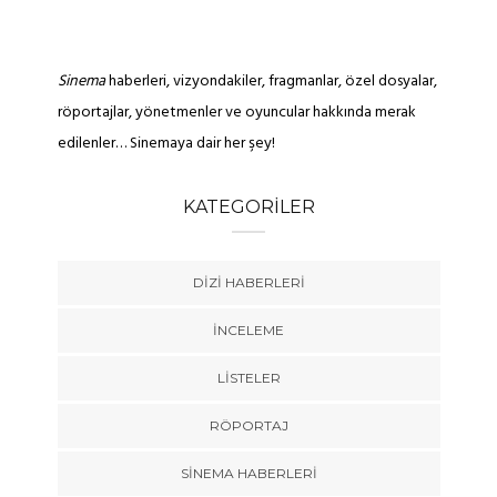
Sinema
haberleri, vizyondakiler, fragmanlar, özel dosyalar,
röportajlar, yönetmenler ve oyuncular hakkında merak
edilenler… Sinemaya dair her şey!
KATEGORILER
DIZI HABERLERI
İNCELEME
LISTELER
RÖPORTAJ
SINEMA HABERLERI