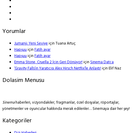
Yorumlar
Jumanji: Yeni Seviye
için
Tuana Artuç
Hapşuu
için
Fatih ayar
Hapşuu
için
Fatih ayar
Emma Stone, Cruella 2 İçin Geri Dönüyor!
için
Sinema Datça
‘Gravity Falls’ın Yaratıcısı Alex Hirsch Netflix’le Anlaştı!
için
Elif Naz
Dolasim Menusu
Sinema
haberleri, vizyondakiler, fragmanlar, özel dosyalar, röportajlar,
yönetmenler ve oyuncular hakkında merak edilenler… Sinemaya dair her şey!
Kategoriler
Dizi Haberleri