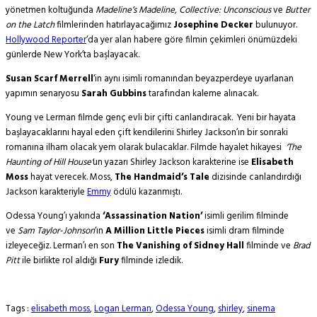
yönetmen koltuğunda
Madeline’s Madeline, Collective: Unconscious
ve
Butter
on the Latch
filmlerinden hatırlayacağımız
Josephine Decker
bulunuyor.
Hollywood Reporter
‘da yer alan habere göre filmin çekimleri önümüzdeki
günlerde New York’ta başlayacak.
Susan Scarf Merrell
‘in aynı isimli romanından beyazperdeye uyarlanan
yapımın senaryosu
Sarah Gubbins
tarafından kaleme alınacak.
Young ve Lerman filmde genç evli bir çifti canlandıracak. Yeni bir hayata
başlayacaklarını hayal eden çift kendilerini Shirley Jackson’ın bir sonraki
romanına ilham olacak yem olarak bulacaklar. Filmde hayalet hikayesi
‘The
Haunting of Hill House’
un yazarı Shirley Jackson karakterine ise
Elisabeth
Moss
hayat verecek. Moss,
The Handmaid’s Tale
dizisinde canlandırdığı
Jackson karakteriyle
Emmy
ödülü kazanmıştı.
Odessa Young’ı yakında
‘Assassination Nation’
isimli gerilim filminde
ve
Sam Taylor-Johnson
‘ın
A Million Little Pieces
isimli dram filminde
izleyeceğiz. Lerman’ı en son
The Vanishing of Sidney Hall
filminde ve
Brad
Pitt
ile birlikte rol aldığı
Fury
filminde izledik.
Tags :
elisabeth moss
,
Logan Lerman
,
Odessa Young
,
shirley
,
sinema