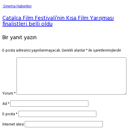
Sinema Haberleri
Çatalca Film Festivali’nin Kısa Film Yarışması
finalistleri belli oldu
Bir yanıt yazın
E-posta adresiniz yayınlanmayacak.
Gerekli alanlar
*
ile işaretlenmişlerdir
Yorum
*
Ad
*
E-posta
*
İnternet sitesi