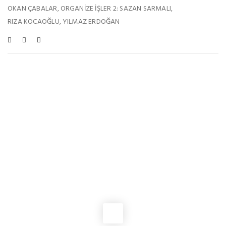
OKAN ÇABALAR
ORGANIZE İŞLER 2: SAZAN SARMALI
,
,
RIZA KOCAOĞLU
YILMAZ ERDOĞAN
,
Bu Haberleri De Beğenebilirsiniz
SINEMA HABERLERI
Brittany Snow, Sydney Sweeney’li The Housemaid’s Secret
Kadrosuna Katıldı
SINEMA HABERLERI
Çatalca Film Festivali’nin Kısa Film Yarışması finalistleri belli oldu