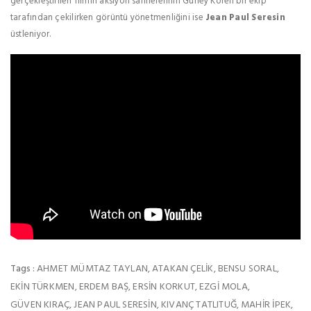
gerçekleştirilen filmin aksiyon sahnelerinin Güney Koreli bir ekip
tarafından çekilirken görüntü yönetmenliğini ise
Jean Paul Seresin
üstleniyor.
AHMET MÜMTAZ TAYLAN
ATAKAN ÇELIK
BENSU SORAL
Tags :
,
,
,
EKIN TÜRKMEN
ERDEM BAŞ
ERSIN KORKUT
EZGI MOLA
,
,
,
,
GÜVEN KIRAÇ
JEAN PAUL SERESIN
KIVANÇ TATLITUĞ
MAHIR İPEK
,
,
,
,