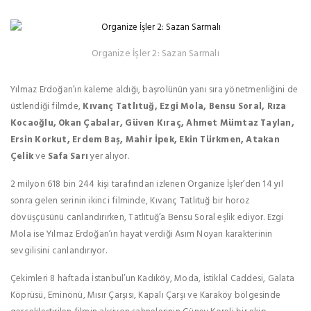
Organize İşler 2: Sazan Sarmalı
Yılmaz Erdoğan’ın kaleme aldığı, başrolünün yanı sıra yönetmenliğini de
üstlendiği filmde,
Kıvanç Tatlıtuğ, Ezgi Mola, Bensu Soral, Rıza
Kocaoğlu, Okan Çabalar, Güven Kıraç, Ahmet Mümtaz Taylan,
Ersin Korkut, Erdem Baş, Mahir İpek, Ekin Türkmen, Atakan
Çelik
ve
Safa Sarı
yer alıyor.
2 milyon 618 bin 244 kişi tarafından izlenen Organize İşler’den 14 yıl
sonra gelen serinin ikinci filminde, Kıvanç Tatlıtuğ bir horoz
dövüşçüsünü canlandırırken, Tatlıtuğ’a Bensu Soral eşlik ediyor. Ezgi
Mola ise Yılmaz Erdoğan’ın hayat verdiği Asım Noyan karakterinin
sevgilisini canlandırıyor.
Çekimleri 8 haftada İstanbul’un Kadıköy, Moda, İstiklal Caddesi, Galata
Köprüsü, Eminönü, Mısır Çarşısı, Kapalı Çarşı ve Karaköy bölgesinde