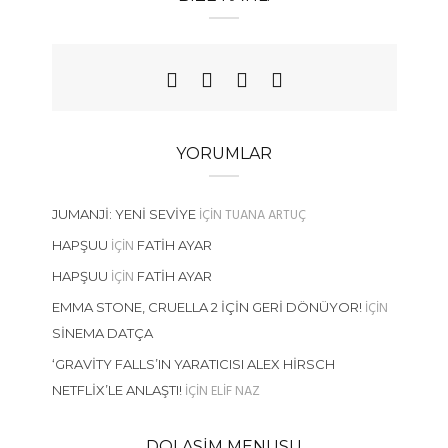
YORUMLAR
IÇIN
TUANA ARTUÇ
JUMANJI: YENI SEVIYE
IÇIN
HAPŞUU
FATIH AYAR
IÇIN
HAPŞUU
FATIH AYAR
IÇIN
EMMA STONE, CRUELLA 2 İÇIN GERI DÖNÜYOR!
SINEMA DATÇA
‘GRAVITY FALLS’IN YARATICISI ALEX HIRSCH
IÇIN
ELIF NAZ
NETFLIX’LE ANLAŞTI!
DOLASIM MENUSU