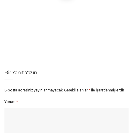
RÖPORTAJ
,
SINEMA HABERLERI
Anya Taylor-Joy: “Kadınlar Metot Oyunculuğu Yapmıyor; Çünkü
Hayatın Sorumlulukları Var”
SINEMA HABERLERI
‘Barbie’ Devam Filmi Çıkmaza Girdi: David Zaslav, Ryan Gosling
ve Margot Robbie’nin Maaş Artışına Onay Vermedi
Bir Yanıt Yazın
E-posta adresiniz yayınlanmayacak.
Gerekli alanlar
*
ile işaretlenmişlerdir
Yorum
*