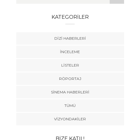
KATEGORILER
DIZI HABERLERI
İNCELEME
LISTELER
RÖPORTAJ
SINEMA HABERLERI
TÜMÜ
VIZYONDAKILER
BIZE KATIL!