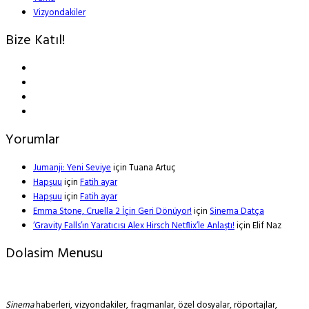
Vizyondakiler
Bize Katıl!
Yorumlar
Jumanji: Yeni Seviye
için
Tuana Artuç
Hapşuu
için
Fatih ayar
Hapşuu
için
Fatih ayar
Emma Stone, Cruella 2 İçin Geri Dönüyor!
için
Sinema Datça
‘Gravity Falls’ın Yaratıcısı Alex Hirsch Netflix’le Anlaştı!
için
Elif Naz
Dolasim Menusu
Sinema
haberleri, vizyondakiler, fragmanlar, özel dosyalar, röportajlar,