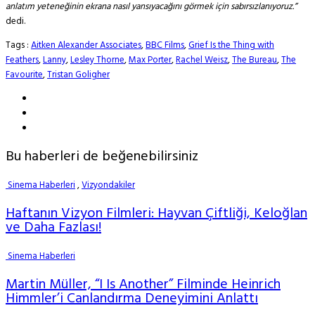
anlatım yeteneğinin ekrana nasıl yansıyacağını görmek için sabırsızlanıyoruz.”
dedi.
Tags :
Aitken Alexander Associates
,
BBC Films
,
Grief Is the Thing with
Feathers
,
Lanny
,
Lesley Thorne
,
Max Porter
,
Rachel Weisz
,
The Bureau
,
The
Favourite
,
Tristan Goligher
Bu haberleri de beğenebilirsiniz
Sinema Haberleri
,
Vizyondakiler
Haftanın Vizyon Filmleri: Hayvan Çiftliği, Keloğlan
ve Daha Fazlası!
Sinema Haberleri
Martin Müller, “I Is Another” Filminde Heinrich
Himmler’i Canlandırma Deneyimini Anlattı