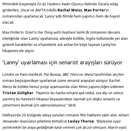
filmindeki başarısıyla
En İyi Yardımcı Kadın Oyuncu
dalında
Oscar
‘a aday
gösterilen,
Oscar
ve
BAFTA
ödüllü
Rachel Weisz
,
Max Porter
‘ın
romanından uyarlanacak
‘Lanny’
adlı filmde hem yapımcı hem de başrol
olacak.
Max Porter’ın
‘Grief Is the Thing with Feathers’
isimli ilk romanının devamı
niteliğinde olan ‘Lanny’ uyarlaması; ailesiyle birlikte, İngiliz kültüründe yer alan
gizemli karakterler ve efsanelerle adı anılan bir köye taşınan Lanny’nin
hikayesini ele alıyor.
‘Lanny’ uyarlaması için senarist arayışları sürüyor
Londra ve Paris merkezli
The Bureau, BBC Films
ve
Weisz
tarafından seçilen
romanı beyazperdeye uyarlamak üzere senarist arayışları sürüyor. Rachel
Weisz ile birlikte henüz proje aşamasında olan filmin yapımcılığını üstlenen
Tristan Goligher
:
“Hepimiz bu harika romana aşık olduk, sıra dışı ve zekice
yazılmış bu hareketli hikayeyi beyazperdeye taşımak için doğru senarist ve
yönetmeni bulmak için sabırsızlanıyoruz.”
dedi.
Halihazırda 20 bölgede satışa sunulan romanın film haklarını satın alan
Aitken
Alexander Associates
şirketinin temsilcisi
Lesley Thorne
:
“Böylesine eşsiz
yeteknekler bir araya geldiğinde karar vermek çok da zor olmuyor, Max’in eşsiz