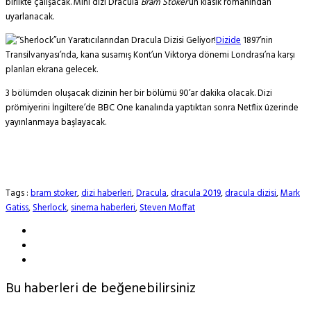
birlikte çalışacak. Mini dizi Dracula
Bram Stoker
‘un klasik romanından
uyarlanacak.
Dizide
1897’nin
Transilvanyası’nda, kana susamış Kont’un Viktorya dönemi Londrası’na karşı
planları ekrana gelecek.
3 bölümden oluşacak dizinin her bir bölümü 90’ar dakika olacak. Dizi
prömiyerini İngiltere’de BBC One kanalında yaptıktan sonra Netflix üzerinde
yayınlanmaya başlayacak.
Tags :
bram stoker
,
dizi haberleri
,
Dracula
,
dracula 2019
,
dracula dizisi
,
Mark
Gatiss
,
Sherlock
,
sinema haberleri
,
Steven Moffat
Bu haberleri de beğenebilirsiniz