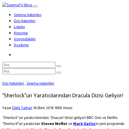
Sinema Haberleri
Dizi Haberleri
Listeler
Röportaj
Vizyondakiler
İnceleme
Dizi Haberleri
,
Sinema Haberleri
“Sherlock”un Yaratıcılarından Dracula Dizisi Geliyor!
Yazar
Dilek Tarhan
16 Ekim 2018
1888 Views
“Sherlock”
un yaratıcılarından
“Dracula”
dizisi geliyor! BBC One ve Netflix
“Sherlock”un yaratıcıları
Steven Moffat
ve
Mark Gatiss
‘
in yeni projesinde