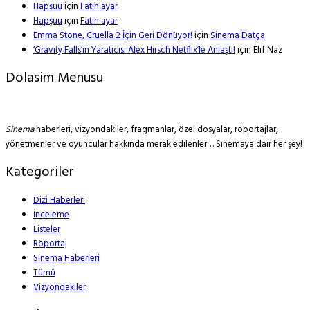
Hapşuu
için
Fatih ayar
Hapşuu
için
Fatih ayar
Emma Stone, Cruella 2 İçin Geri Dönüyor!
için
Sinema Datça
‘Gravity Falls’ın Yaratıcısı Alex Hirsch Netflix’le Anlaştı!
için
Elif Naz
Dolasim Menusu
Sinema
haberleri, vizyondakiler, fragmanlar, özel dosyalar, röportajlar,
yönetmenler ve oyuncular hakkında merak edilenler… Sinemaya dair her şey!
Kategoriler
Dizi Haberleri
İnceleme
Listeler
Röportaj
Sinema Haberleri
Tümü
Vizyondakiler